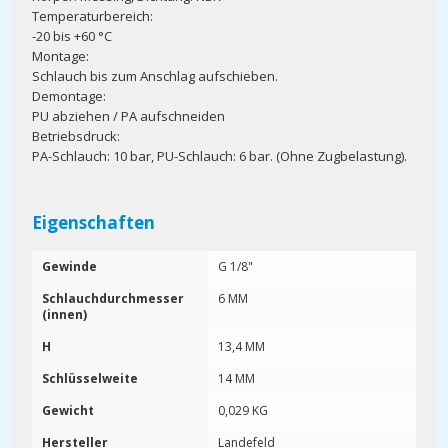
Temperaturbereich:
-20 bis +60 °C
Montage:
Schlauch bis zum Anschlag aufschieben.
Demontage:
PU abziehen / PA aufschneiden
Betriebsdruck:
PA-Schlauch: 10 bar, PU-Schlauch: 6 bar. (Ohne Zugbelastung).
Eigenschaften
Gewinde
G 1/8"
Schlauchdurchmesser
6 MM
(innen)
H
13,4 MM
Schlüsselweite
14 MM
Gewicht
0,029 KG
Hersteller
Landefeld