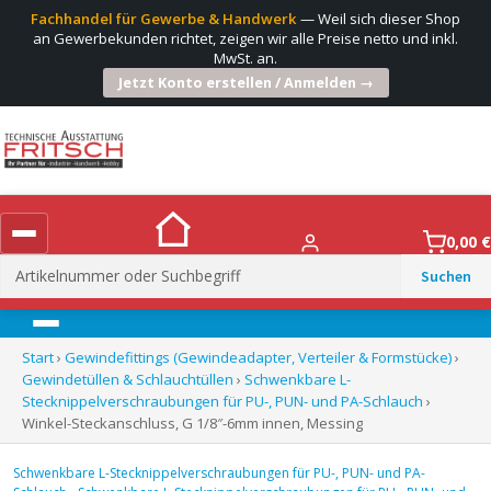
Fachhandel für Gewerbe & Handwerk
— Weil sich dieser Shop
an Gewerbekunden richtet, zeigen wir alle Preise netto und inkl.
MwSt. an.
Jetzt Konto erstellen / Anmelden →
0,00
€
Suchen
nach:
Menü
Start
›
Gewindefittings (Gewindeadapter, Verteiler & Formstücke)
›
Gewindetüllen & Schlauchtüllen
›
Schwenkbare L-
Stecknippelverschraubungen für PU-, PUN- und PA-Schlauch
›
Winkel-Steckanschluss, G 1/8″-6mm innen, Messing
Schwenkbare L-Stecknippelverschraubungen für PU-, PUN- und PA-