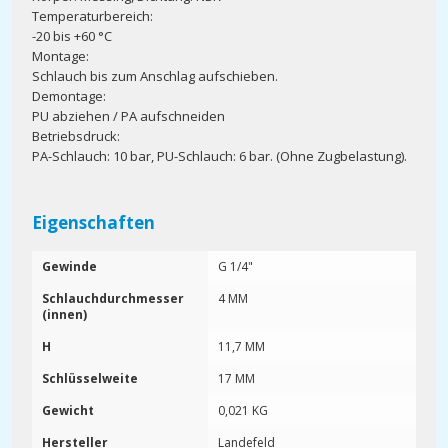
Temperaturbereich:
-20 bis +60 °C
Montage:
Schlauch bis zum Anschlag aufschieben.
Demontage:
PU abziehen / PA aufschneiden
Betriebsdruck:
PA-Schlauch: 10 bar, PU-Schlauch: 6 bar. (Ohne Zugbelastung).
Eigenschaften
Gewinde
G 1/4"
Schlauchdurchmesser
4 MM
(innen)
H
11,7 MM
Schlüsselweite
17 MM
Gewicht
0,021 KG
Hersteller
Landefeld