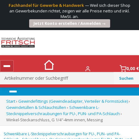
Fachhandel für Gewerbe & Handwerk
— Weil sich dieser Shop
an Gewerbekunden richtet, zeigen wir alle Preise netto und inkl.
MwSt. an.
Jetzt Konto erstellen / Anmelden →
0,00
€
Suchen
nach:
Menü
Start
›
Gewindefittings (Gewindeadapter, Verteiler & Formstücke)
›
Gewindetüllen & Schlauchtüllen
›
Schwenkbare L-
Stecknippelverschraubungen für PU-, PUN- und PA-Schlauch
›
Winkel-Steckanschluss, G 1/4″-4mm innen, Messing
Schwenkbare L-Stecknippelverschraubungen für PU-, PUN- und PA-