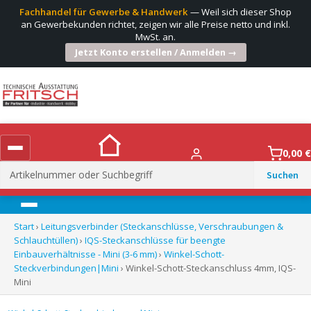
Fachhandel für Gewerbe & Handwerk
— Weil sich dieser Shop
an Gewerbekunden richtet, zeigen wir alle Preise netto und inkl.
MwSt. an.
Jetzt Konto erstellen / Anmelden →
0,00
€
Suchen
nach:
Menü
Start
›
Leitungsverbinder (Steckanschlüsse, Verschraubungen &
Schlauchtüllen)
›
IQS-Steckanschlüsse für beengte
Einbauverhältnisse - Mini (3-6 mm)
›
Winkel-Schott-
Steckverbindungen|Mini
› Winkel-Schott-Steckanschluss 4mm, IQS-
Mini