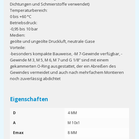
Dichtungen und Schmierstoffe verwendet)
Temperaturbereich:
0 bis +60 °C
Betriebsdruck:
-0,95 bis 10 bar
Medien:
geölte und ungeölte Druckluft, neutrale Gase
Vorteile:
-besonders kompakte Bauweise, -M 7-Gewinde verfügbar, -
Gewinde M 3, M 5, M 6, M 7 und G 1/8″ sind mit einem
gekammerten O-Ring ausgestattet, der ein Abreißen des
Gewindes vermeidet und auch nach mehrfachem Montieren
noch zuverlässig abdichtet
Eigenschaften
D
4 MM
A
M 10x1
Emax
8 MM