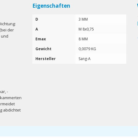
Eigenschaften
D
3 MM
Dichtung:
A
M 8x0,75
(bei der
n und
Emax
8 MM
Gewicht
0,0079 KG
Hersteller
Sang-A
r, -
 gekammerten
ermeidet
g abdichtet