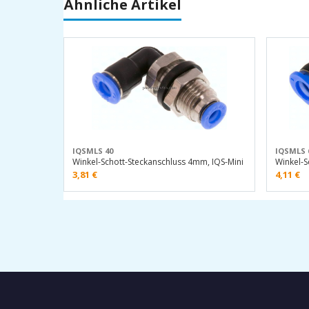
Ähnliche Artikel
IQSMLS 40
IQSMLS 
Winkel-Schott-Steckanschluss 4mm, IQS-Mini
Winkel-S
3,81
€
4,11
€