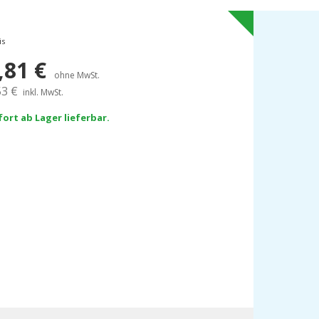
is
,81
€
ohne MwSt.
53
€
inkl. MwSt.
fort ab Lager lieferbar.