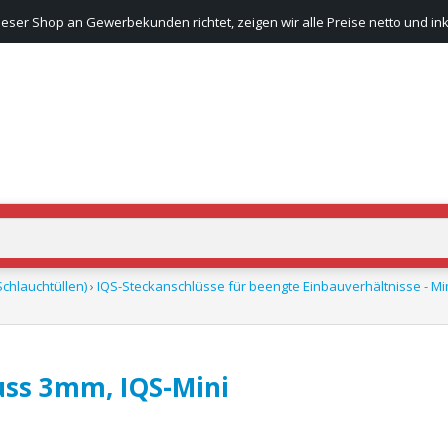
ieser Shop an Gewerbekunden richtet, zeigen wir alle Preise netto und ink
chlauchtüllen)
›
IQS-Steckanschlüsse für beengte Einbauverhältnisse - Min
uss 3mm, IQS-Mini