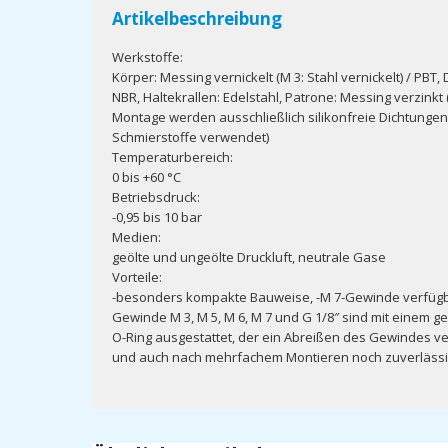
Artikelbeschreibung
Werkstoffe:
Körper: Messing vernickelt (M 3: Stahl vernickelt) / PBT, 
NBR, Haltekrallen: Edelstahl, Patrone: Messing verzinkt 
Montage werden ausschließlich silikonfreie Dichtunge
Schmierstoffe verwendet)
Temperaturbereich:
0 bis +60 °C
Betriebsdruck:
-0,95 bis 10 bar
Medien:
geölte und ungeölte Druckluft, neutrale Gase
Vorteile:
-besonders kompakte Bauweise, -M 7-Gewinde verfügba
Gewinde M 3, M 5, M 6, M 7 und G 1/8″ sind mit einem
O-Ring ausgestattet, der ein Abreißen des Gewindes v
und auch nach mehrfachem Montieren noch zuverlässi