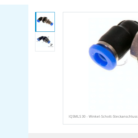
IQSMLS 30 - Winkel-Schott-Steckanschlus