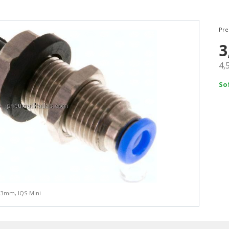
Pre
3
4,
So
s 3mm, IQS-Mini