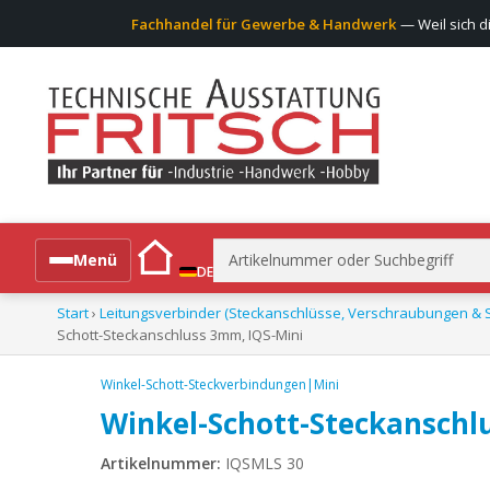
Fachhandel für Gewerbe & Handwerk
— Weil sich d
Suchen
Menü
DE
nach:
Start
›
Leitungsverbinder (Steckanschlüsse, Verschraubungen & S
Alle Produkte
Schott-Steckanschluss 3mm, IQS-Mini
Winkel-Schott-Steckverbindungen|Mini
Winkel-Schott-Steckanschl
Artikelnummer:
IQSMLS 30