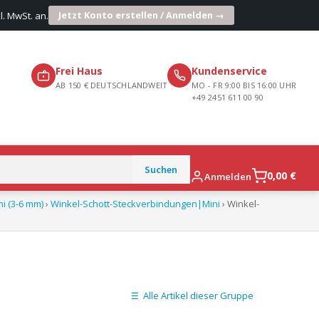
Jetzt Konto erstellen / Anmelden →
l. MwSt. an.
Frei Haus
Kundenservice
AB 150 € DEUTSCHLANDWEIT
MO - FR 9:00 BIS 16:00 UHR
+49 2451 611 00 90
0,00
€
Anmelden
i (3-6 mm)
›
Winkel-Schott-Steckverbindungen|Mini
› Winkel-
Alle Artikel dieser Gruppe