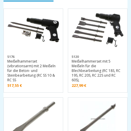
5176
5120
Meißelhammerset
Meißelhammerset mit 5
(vibrationsarm) mit 2 Meißeln
Meißeln für die
für die Beton- und
Blechbearbeitung (RC 18S, RC
Steinbearbeitung (RC SS 10 &
19S, RC 20S, RC 22S und RC
RC SS
60S),
517,55
€
227,99
€