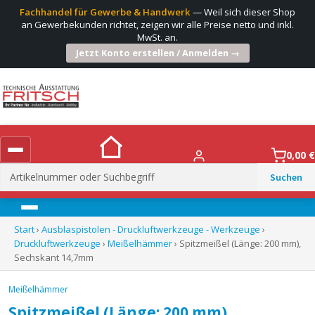
Fachhandel für Gewerbe & Handwerk
— Weil sich dieser Shop
an Gewerbekunden richtet, zeigen wir alle Preise netto und inkl.
MwSt. an.
Jetzt Konto erstellen / Anmelden →
0,00
€
Suchen
nach:
Menü
Start
›
Ausblaspistolen - Druckluftwerkzeuge - Werkzeuge
›
Druckluftwerkzeuge
›
Meißelhämmer
› Spitzmeißel (Länge: 200 mm),
Sechskant 14,7mm
Meißelhämmer
Spitzmeißel (Länge: 200 mm),