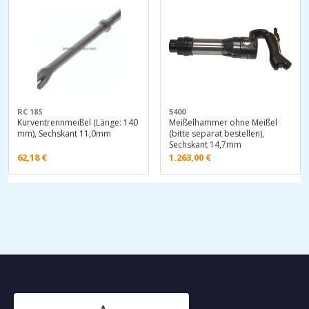
RC 18S
5400
Kurventrennmeißel (Länge: 140
Meißelhammer ohne Meißel
mm), Sechskant 11,0mm
(bitte separat bestellen),
Sechskant 14,7mm
62,18
€
1.263,00
€