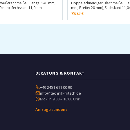
hweißtrennmeißel (Länge: 140 mm,
Doppelschneidiger Blechmeißel (Lä
30 mm), Sechskant 11,0mm
mm, Breite: 20 mm), Sechskant 11,
79,23
€
BERATUNG & KONTAKT
+49 2451 611 00 90
info@technik-fritsch.de
Mo–Fr: 9:00 – 16:00 Uhr
Anfrage senden ›