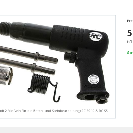
Pre
5
61
So
it 2 Meißeln für die Beton- und Steinbearbeitung (RC SS 10 & RC SS