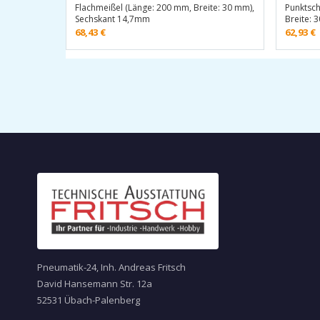
Flachmeißel (Länge: 200 mm, Breite: 30 mm),
Punktsc
Sechskant 14,7mm
Breite: 
68,43
€
62,93
€
Pneumatik-24, Inh. Andreas Fritsch
David Hansemann Str. 12a
52531 Übach-Palenberg