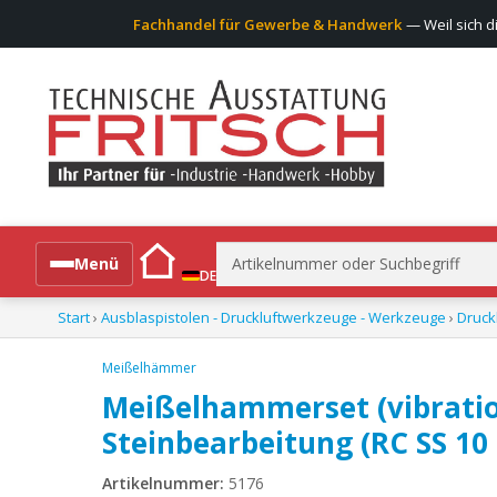
Fachhandel für Gewerbe & Handwerk
— Weil sich d
Suchen
Menü
DE
nach:
Start
›
Ausblaspistolen - Druckluftwerkzeuge - Werkzeuge
›
Druck
Alle Produkte
Meißelhämmer
Meißelhammerset (vibratio
Steinbearbeitung (RC SS 10
Artikelnummer:
5176