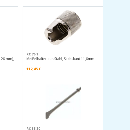
RC 76-1
: 20 mm),
Meißelhalter aus Stahl, Sechskant 11,0mm
112,45
€
RC SS 30