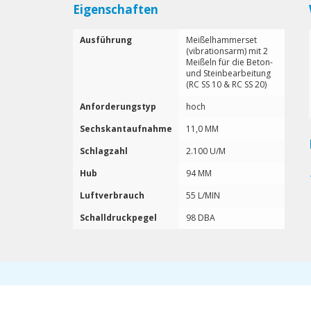
Eigenschaften
Ausführung
Meißelhammerset
(vibrationsarm) mit 2
Meißeln für die Beton-
und Steinbearbeitung
(RC SS 10 & RC SS 20)
Anforderungstyp
hoch
Sechskantaufnahme
11,0 MM
Schlagzahl
2.100 U/M
Hub
94 MM
Luftverbrauch
55 L/MIN
Schalldruckpegel
98 DBA