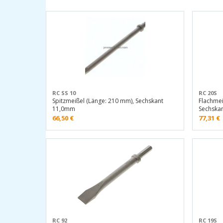
RC SS 10
RC 20S
Spitzmeißel (Länge: 210 mm), Sechskant
Flachmei
11,0mm
Sechska
66,50
€
77,31
€
RC 92
RC 19S