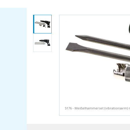
5176 - Meißelhammerset (vibrationsarm) m