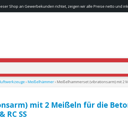
ieser Shop an Gewerbekunden richtet, zeigen wir alle Preise netto und ink
luftwerkzeuge
›
Meißelhämmer
› Meißelhammerset (vibrationsarm) mit 2 M
nsarm) mit 2 Meißeln für die Beto
 & RC SS