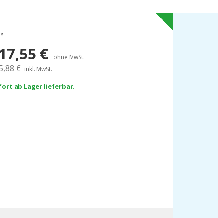
is
17,55
€
ohne MwSt.
5,88
€
inkl. MwSt.
fort ab Lager lieferbar.