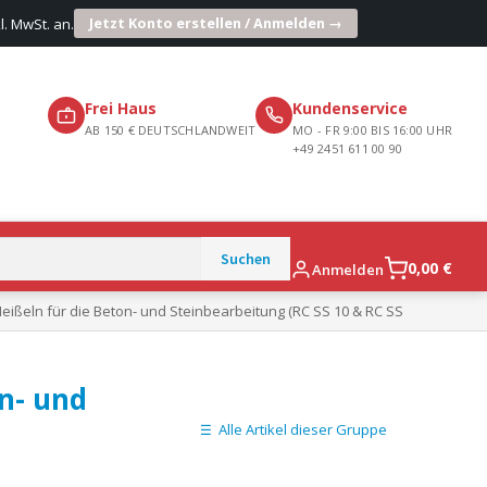
Jetzt Konto erstellen / Anmelden →
l. MwSt. an.
Frei Haus
Kundenservice
AB 150 € DEUTSCHLANDWEIT
MO - FR 9:00 BIS 16:00 UHR
+49 2451 611 00 90
0,00
€
Anmelden
eißeln für die Beton- und Steinbearbeitung (RC SS 10 & RC SS
n- und
Alle Artikel dieser Gruppe