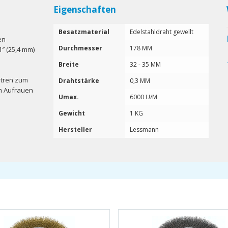
Eigenschaften
Besatzmaterial
Edelstahldraht gewellt
en
Durchmesser
178 MM
″ (25,4 mm)
Breite
32 - 35 MM
ntren zum
Drahtstärke
0,3 MM
um Aufrauen
Umax.
6000 U/M
Gewicht
1 KG
Hersteller
Lessmann