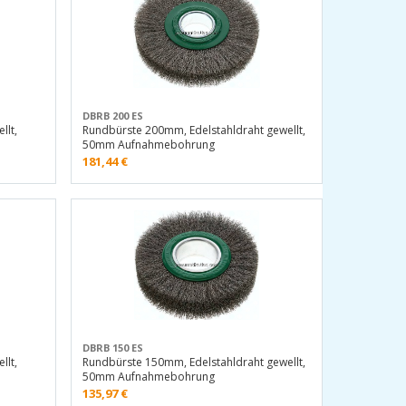
DBRB 200 ES
llt,
Rundbürste 200mm, Edelstahldraht gewellt,
50mm Aufnahmebohrung
181,44
€
DBRB 150 ES
llt,
Rundbürste 150mm, Edelstahldraht gewellt,
50mm Aufnahmebohrung
135,97
€