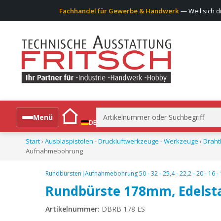
Fachhandel für Gewerbe & Handwerk
— Weil sich d
Suchen
Menü
DE
nach:
Start
›
Ausblaspistolen - Druckluftwerkzeuge - Werkzeuge
›
Draht
Alle Produkte
Aufnahmebohrung
Rundbürsten|Aufnahmebohrung 50 - 32 - 25,4 - 22,2 - 20 - 16 
Rundbürste 178mm, Edelst
Artikelnummer:
DBRB 178 ES