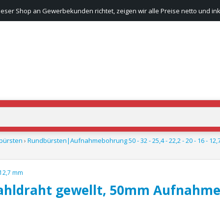
ieser Shop an Gewerbekunden richtet, zeigen wir alle Preise netto und ink
bürsten
›
Rundbürsten|Aufnahmebohrung 50 - 32 - 25,4 - 22,2 - 20 - 16 - 12
- 12,7 mm
ahldraht gewellt, 50mm Aufnahm