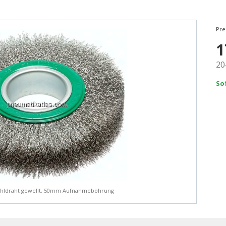
Pre
1
20
So
tahldraht gewellt, 50mm Aufnahmebohrung