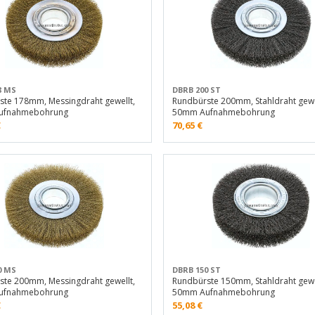
8 MS
DBRB 200 ST
ste 178mm, Messingdraht gewellt,
Rundbürste 200mm, Stahldraht gewe
ufnahmebohrung
50mm Aufnahmebohrung
€
70,65
€
0 MS
DBRB 150 ST
ste 200mm, Messingdraht gewellt,
Rundbürste 150mm, Stahldraht gewe
ufnahmebohrung
50mm Aufnahmebohrung
€
55,08
€