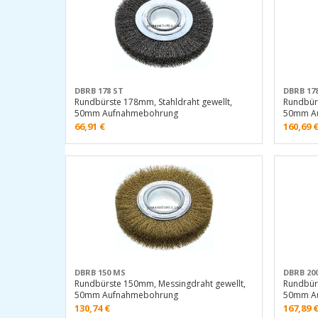
DBRB 178 ST
DBRB 17
Rundbürste 178mm, Stahldraht gewellt,
Rundbür
50mm Aufnahmebohrung
50mm A
66,91
€
160,69
DBRB 150 MS
DBRB 20
Rundbürste 150mm, Messingdraht gewellt,
Rundbür
50mm Aufnahmebohrung
50mm A
130,74
€
167,89