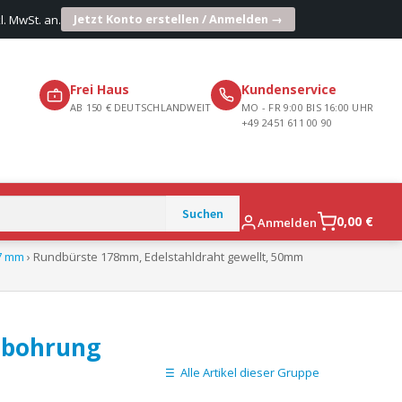
Jetzt Konto erstellen / Anmelden →
l. MwSt. an.
Frei Haus
Kundenservice
AB 150 € DEUTSCHLANDWEIT
MO - FR 9:00 BIS 16:00 UHR
+49 2451 611 00 90
0,00
€
Anmelden
,7 mm
› Rundbürste 178mm, Edelstahldraht gewellt, 50mm
ebohrung
Alle Artikel dieser Gruppe