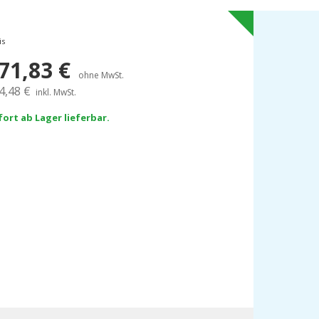
is
71,83
€
ohne MwSt.
4,48
€
inkl. MwSt.
fort ab Lager lieferbar.