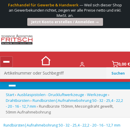
Fachhandel für Gewerbe & Handwerk
— Weil sich dieser Shop
an Gewerbekunden richtet, zeigen wir alle Preise netto und inkl.
MwSt. an.
Jetzt Konto erstellen / Anmelden →
0,00
€
Suchen
nach:
Menü
Start
›
Ausblaspistolen - Druckluftwerkzeuge - Werkzeuge
›
Drahtbürsten
›
Rundbürsten|Aufnahmebohrung 50 - 32 - 25,4 - 22,2
- 20 - 16 - 12,7 mm
› Rundbürste 150mm, Messingdraht gewellt,
50mm Aufnahmebohrung
Rundbürsten|Aufnahmebohrung 50 - 32 - 25,4 - 22,2 - 20 - 16 - 12,7 mm