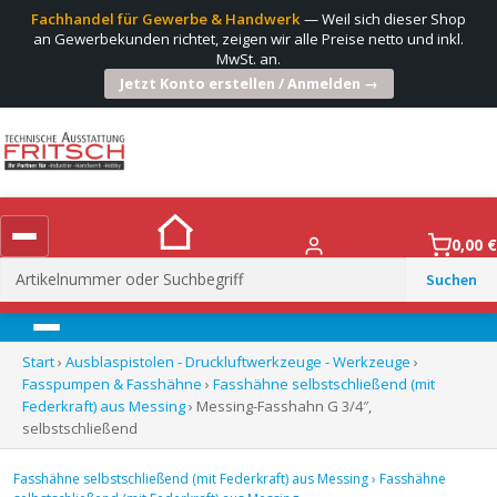
Fachhandel für Gewerbe & Handwerk
— Weil sich dieser Shop
an Gewerbekunden richtet, zeigen wir alle Preise netto und inkl.
MwSt. an.
Jetzt Konto erstellen / Anmelden →
0,00
€
Suchen
nach:
Menü
Start
›
Ausblaspistolen - Druckluftwerkzeuge - Werkzeuge
›
Fasspumpen & Fasshähne
›
Fasshähne selbstschließend (mit
Federkraft) aus Messing
› Messing-Fasshahn G 3/4″,
selbstschließend
Fasshähne selbstschließend (mit Federkraft) aus Messing
›
Fasshähne