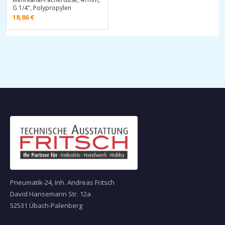
G 1/4", Polypropylen
18,86
€
Pneumatik-24, Inh. Andreas Fritsch
David Hansemann Str. 12a
52531 Übach-Palenberg