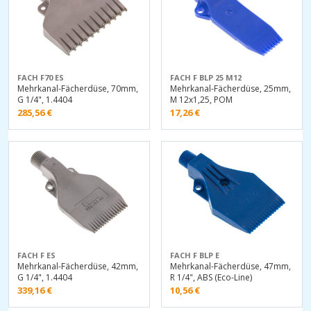
FACH F70 ES
FACH F BLP 25 M12
Mehrkanal-Fächerdüse, 70mm,
Mehrkanal-Fächerdüse, 25mm,
G 1/4", 1.4404
M 12x1,25, POM
285,56
€
17,26
€
FACH F ES
FACH F BLP E
Mehrkanal-Fächerdüse, 42mm,
Mehrkanal-Fächerdüse, 47mm,
G 1/4", 1.4404
R 1/4", ABS (Eco-Line)
339,16
€
10,56
€