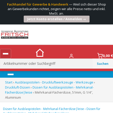
Fachhandel für Gewerbe & Handwerk
— Weil sich dieser Shop
an Gewerbekunden richtet, zeigen wir alle Preise netto und inkl.
MwSt. an.
Jetzt Konto erstellen / Anmelden →
0,00
€
Suchen
nach:
Menü
Start
›
Ausblaspistolen - Druckluftwerkzeuge - Werkzeuge
›
Druckluft-Düsen
›
Düsen für Ausblaspistolen - Mehrkanal-
Fächerdüse|leise
› Mehrkanal-Fächerdüse, 51mm, G 1/4″,
Aluminium
Düsen für Ausblaspistolen - Mehrkanal-Fächerdüse|leise
›
Düsen für