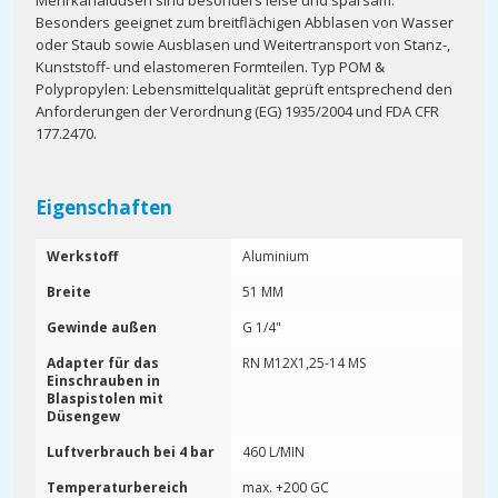
Mehrkanaldüsen sind besonders leise und sparsam.
Besonders geeignet zum breitflächigen Abblasen von Wasser
oder Staub sowie Ausblasen und Weitertransport von Stanz-,
Kunststoff- und elastomeren Formteilen. Typ POM &
Polypropylen: Lebensmittelqualität geprüft entsprechend den
Anforderungen der Verordnung (EG) 1935/2004 und FDA CFR
177.2470.
Eigenschaften
Werkstoff
Aluminium
Breite
51 MM
Gewinde außen
G 1/4"
Adapter für das
RN M12X1,25-14 MS
Einschrauben in
Blaspistolen mit
Düsengew
Luftverbrauch bei 4 bar
460 L/MIN
Temperaturbereich
max. +200 GC