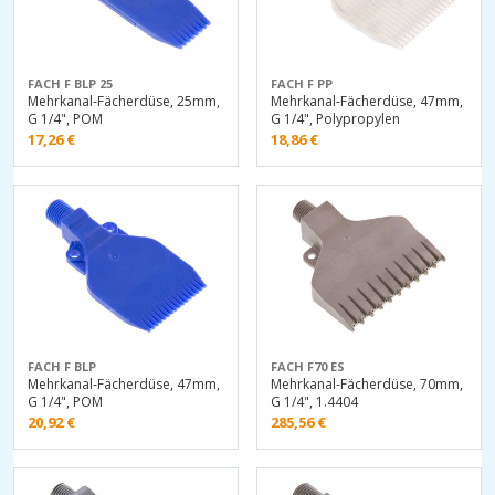
FACH F BLP 25
FACH F PP
Mehrkanal-Fächerdüse, 25mm,
Mehrkanal-Fächerdüse, 47mm,
G 1/4", POM
G 1/4", Polypropylen
17,26
€
18,86
€
FACH F BLP
FACH F70 ES
Mehrkanal-Fächerdüse, 47mm,
Mehrkanal-Fächerdüse, 70mm,
G 1/4", POM
G 1/4", 1.4404
20,92
€
285,56
€