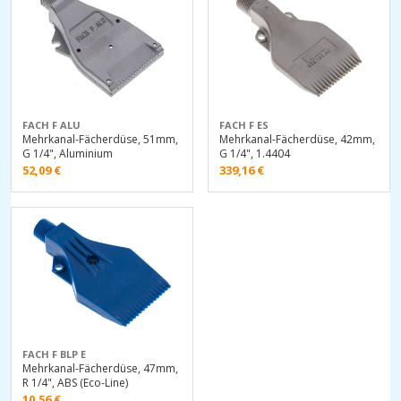
FACH F ALU
FACH F ES
Mehrkanal-Fächerdüse, 51mm,
Mehrkanal-Fächerdüse, 42mm,
G 1/4", Aluminium
G 1/4", 1.4404
52,09
€
339,16
€
FACH F BLP E
Mehrkanal-Fächerdüse, 47mm,
R 1/4", ABS (Eco-Line)
10,56
€