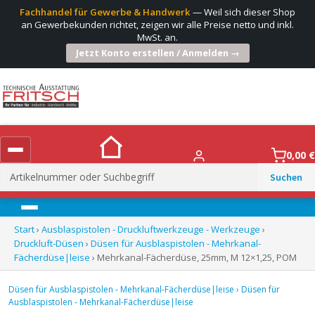
Fachhandel für Gewerbe & Handwerk
— Weil sich dieser Shop
an Gewerbekunden richtet, zeigen wir alle Preise netto und inkl.
MwSt. an.
Jetzt Konto erstellen / Anmelden →
0,00
€
Suchen
nach:
Menü
Start
›
Ausblaspistolen - Druckluftwerkzeuge - Werkzeuge
›
Druckluft-Düsen
›
Düsen für Ausblaspistolen - Mehrkanal-
Fächerdüse|leise
› Mehrkanal-Fächerdüse, 25mm, M 12×1,25, POM
Düsen für Ausblaspistolen - Mehrkanal-Fächerdüse|leise
›
Düsen für
Ausblaspistolen - Mehrkanal-Fächerdüse|leise