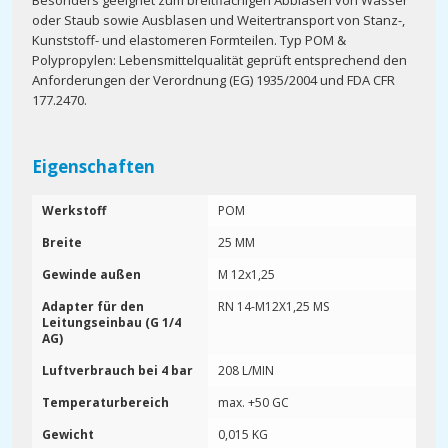
Besonders geeignet zum breitflächigen Abblasen von Wasser
oder Staub sowie Ausblasen und Weitertransport von Stanz-,
Kunststoff- und elastomeren Formteilen. Typ POM &
Polypropylen: Lebensmittelqualität geprüft entsprechend den
Anforderungen der Verordnung (EG) 1935/2004 und FDA CFR
177.2470.
Eigenschaften
Werkstoff
POM
Breite
25 MM
Gewinde außen
M 12x1,25
Adapter für den
RN 14-M12X1,25 MS
Leitungseinbau (G 1/4
AG)
Luftverbrauch bei 4 bar
208 L/MIN
Temperaturbereich
max. +50 GC
Gewicht
0,015 KG