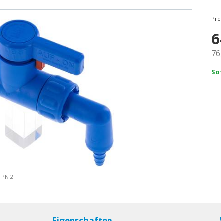
Pre
6
76
So
, PN 2
Eigenschaften