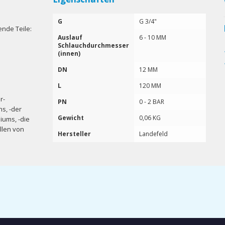
G
G 3/4"
nde Teile:
Auslauf
6 - 10 MM
Schlauchdurchmesser
(innen)
DN
12 MM
L
120 MM
r-
PN
0 - 2 BAR
s, -der
Gewicht
0,06 KG
iums, -die
llen von
Hersteller
Landefeld