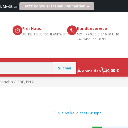
Jetzt Konto erstellen / Anmelden →
l. MwSt. an.
Frei Haus
Kundenservice
AB 150 € DEUTSCHLANDWEIT
MO - FR 9:00 BIS 16:00 UHR
+49 2451 611 00 90
0,00
€
Anmelden
asshahn G 3/4″, PN 2
Alle Artikel dieser Gruppe