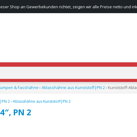
ieser Shop an Gewerbekunden richtet, zeigen wir alle Preise netto und ink
pumpen & Fasshähne
›
Ablasshähne aus Kunststoff|PN 2
› Kunststoff-Abl
f|PN 2
›
Ablasshähne aus Kunststoff|PN 2
4″, PN 2