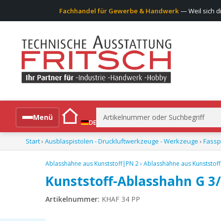
Fachhandel für Gewerbe & Handwerk
— Weil sich d
Suchen
Menü
DE
nach:
Start
›
Ausblaspistolen - Druckluftwerkzeuge - Werkzeuge
›
Fass
Alle Produkte
Ablasshähne aus Kunststoff|PN 2
›
Ablasshähne aus Kunststof
Kunststoff-Ablasshahn G 3/
Artikelnummer:
KHAF 34 PP