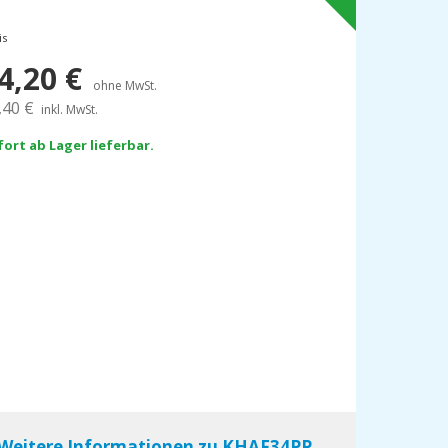
is
4,20
€
ohne MwSt.
,40
€
inkl. MwSt.
fort ab Lager lieferbar.
Weitere Informationen zu KHAF34PP