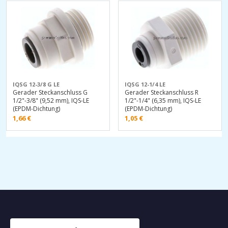
IQSG 12-3/8 G LE
IQSG 12-1/4 LE
Gerader Steckanschluss G
Gerader Steckanschluss R
1/2"-3/8" (9,52 mm), IQS-LE
1/2"-1/4" (6,35 mm), IQS-LE
(EPDM-Dichtung)
(EPDM-Dichtung)
1,66
€
1,05
€