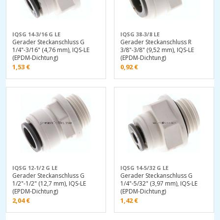
IQSG 14-3/16 G LE
IQSG 38-3/8 LE
Gerader Steckanschluss G
Gerader Steckanschluss R
1/4"-3/16" (4,76 mm), IQS-LE
3/8"-3/8" (9,52 mm), IQS-LE
(EPDM-Dichtung)
(EPDM-Dichtung)
1,53
€
0,92
€
IQSG 12-1/2 G LE
IQSG 14-5/32 G LE
Gerader Steckanschluss G
Gerader Steckanschluss G
1/2"-1/2" (12,7 mm), IQS-LE
1/4"-5/32" (3,97 mm), IQS-LE
(EPDM-Dichtung)
(EPDM-Dichtung)
2,04
€
1,42
€