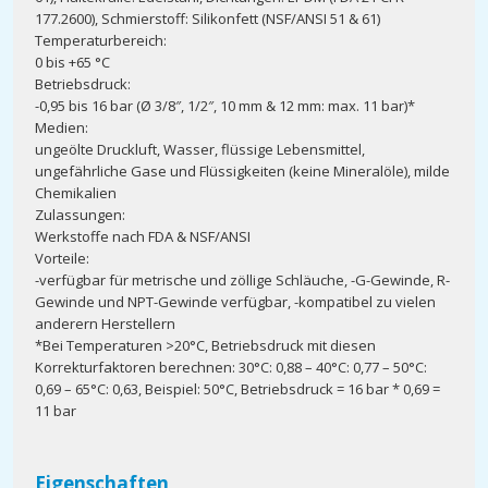
177.2600), Schmierstoff: Silikonfett (NSF/ANSI 51 & 61)
Temperaturbereich:
0 bis +65 °C
Betriebsdruck:
-0,95 bis 16 bar (Ø 3/8″, 1/2″, 10 mm & 12 mm: max. 11 bar)*
Medien:
ungeölte Druckluft, Wasser, flüssige Lebensmittel,
ungefährliche Gase und Flüssigkeiten (keine Mineralöle), milde
Chemikalien
Zulassungen:
Werkstoffe nach FDA & NSF/ANSI
Vorteile:
-verfügbar für metrische und zöllige Schläuche, -G-Gewinde, R-
Gewinde und NPT-Gewinde verfügbar, -kompatibel zu vielen
anderern Herstellern
*Bei Temperaturen >20°C, Betriebsdruck mit diesen
Korrekturfaktoren berechnen: 30°C: 0,88 – 40°C: 0,77 – 50°C:
0,69 – 65°C: 0,63, Beispiel: 50°C, Betriebsdruck = 16 bar * 0,69 =
11 bar
Eigenschaften