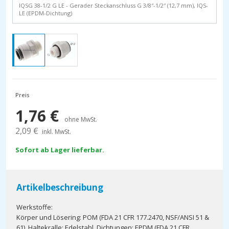
IQSG 38-1/2 G LE - Gerader Steckanschluss G 3/8″-1/2″ (12,7 mm), IQS-
LE (EPDM-Dichtung)
Preis
1,76
€
ohne MwSt.
2,09
€
inkl. MwSt.
Sofort ab Lager lieferbar.
Artikelbeschreibung
Werkstoffe:
Körper und Lösering: POM (FDA 21 CFR 177.2470, NSF/ANSI 51 &
61), Haltekralle: Edelstahl, Dichtungen: EPDM (FDA 21 CFR