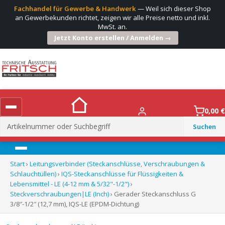
Fachhandel für Gewerbe & Handwerk
— Weil sich dieser Shop
an Gewerbekunden richtet, zeigen wir alle Preise netto und inkl.
MwSt. an.
Jetzt Konto erstellen / Anmelden →
0,00
€
Suchen
nach:
Menü
Start
›
Leitungsverbinder (Steckanschlüsse, Verschraubungen &
Schlauchtüllen)
›
IQS-Steckanschlüsse für Flüssigkeiten &
Lebensmittel - LE (4-12 mm & 5/32"-1/2")
›
Steckverschraubungen|LE (Inch)
› Gerader Steckanschluss G
3/8″-1/2″ (12,7 mm), IQS-LE (EPDM-Dichtung)