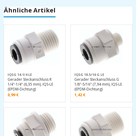
Ähnliche Artikel
IQSG 14-1/4 LE
IQSG 18-5/16 G LE
Gerader Steckanschluss R
Gerader Steckanschluss G
1/4"-1/4" (6,35 mm), IQS-LE
1/8"-5/16" (7,94 mm), IQS-LE
(EPDM-Dichtung)
(EPDM-Dichtung)
0,99
€
1,42
€