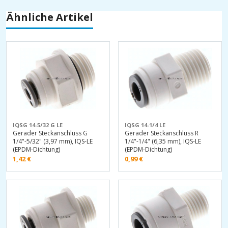
Ähnliche Artikel
IQSG 14-5/32 G LE
IQSG 14-1/4 LE
Gerader Steckanschluss G
Gerader Steckanschluss R
1/4"-5/32" (3,97 mm), IQS-LE
1/4"-1/4" (6,35 mm), IQS-LE
(EPDM-Dichtung)
(EPDM-Dichtung)
1,42
€
0,99
€