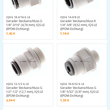
IQSG 18-3/16 G LE
IQSG 14-3/8 LE
Gerader Steckanschluss G
Gerader Steckanschluss R
1/8"-3/16" (4,76 mm), IQS-LE
1/4"-3/8" (9,52 mm), IQS-LE
(EPDM-Dichtung)
(EPDM-Dichtung)
1,42
€
1,16
€
IQSG 12-1/2 G LE
IQSG 18-5/32 G LE
Gerader Steckanschluss G
Gerader Steckanschluss G
1/2"-1/2" (12,7 mm), IQS-LE
1/8"-5/32" (3,97 mm), IQS-LE
(EPDM-Dichtung)
(EPDM-Dichtung)
2,04
€
1,33
€