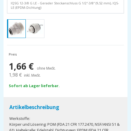
IQSG 12-3/8 G LE - Gerader Steckanschluss G 1/2″-3/8″ (9,52 mm), IQS-
LE (EPDM-Dichtung)
Preis
1,66
€
ohne MwSt.
1,98
€
inkl. MwSt.
Sofort ab Lager lieferbar.
Artikelbeschreibung
Werkstoffe:
Körper und Lösering: POM (FDA 21 CFR 177.2470, NSF/ANSI 51 &
61), Haltekralle: Edelstahl, Dichtungen: EPDM (FDA 21 CFR