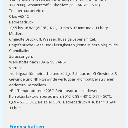
177.2600), Schmierstoff: Silikonfett (NSF/ANSI 51 & 61)
Temperaturbereich:
0 bis +65 °C
Betriebsdruck:
-0,95 bis 16 bar (Ø 3/8″, 1/2″, 10 mm & 12 mm: max. 11 bar)*
Medien:
ungeölte Druckluft, Wasser, flüssige Lebensmittel,
ungefährliche Gase und Flüssigkeiten (keine Mineralöle), milde
Chemikalien
Zulassungen:
Werkstoffe nach FDA & NSF/ANSI
Vorteile:
-verfügbar für metrische und zöllige Schläuche, -G-Gewinde, R-
Gewinde und NPT-Gewinde verfügbar, -kompatibel zu vielen
anderern Herstellern
*Bei Temperaturen >20°C, Betriebsdruck mit diesen
Korrekturfaktoren berechnen: 30°C: 0,88 – 40°C: 0,77 – 50°C:
0,69 – 65°C: 0,63, Beispiel: 50°C, Betriebsdruck = 16 bar * 0,69 =
11 bar
Eigenschaften