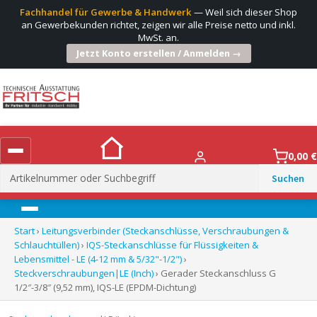
Fachhandel für Gewerbe & Handwerk
— Weil sich dieser Shop
an Gewerbekunden richtet, zeigen wir alle Preise netto und inkl.
MwSt. an.
Jetzt Konto erstellen / Anmelden →
0,00
€
Suchen
nach:
Menü
Start
›
Leitungsverbinder (Steckanschlüsse, Verschraubungen &
Schlauchtüllen)
›
IQS-Steckanschlüsse für Flüssigkeiten &
Lebensmittel - LE (4-12 mm & 5/32"-1/2")
›
Steckverschraubungen|LE (Inch)
› Gerader Steckanschluss G
1/2″-3/8″ (9,52 mm), IQS-LE (EPDM-Dichtung)