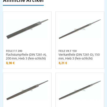
Ähnliche Artikel
FEILE F F 200
FEILE VK F 150
Flachstumpffeile (DIN 7261-A),
Vierkantfeile (DIN 7261-D), 150
200 mm, Hieb 3 (fein-schlicht)
mm, Hieb 3 (fein-schlicht)
8,90
€
8,21
€