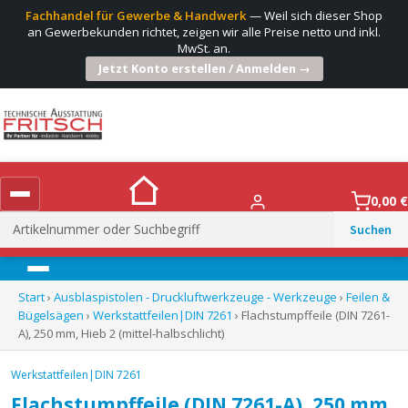
Fachhandel für Gewerbe & Handwerk
— Weil sich dieser Shop
an Gewerbekunden richtet, zeigen wir alle Preise netto und inkl.
MwSt. an.
Jetzt Konto erstellen / Anmelden →
0,00
€
Suchen
nach:
Menü
Start
›
Ausblaspistolen - Druckluftwerkzeuge - Werkzeuge
›
Feilen &
Bügelsägen
›
Werkstattfeilen|DIN 7261
› Flachstumpffeile (DIN 7261-
A), 250 mm, Hieb 2 (mittel-halbschlicht)
Werkstattfeilen|DIN 7261
Flachstumpffeile (DIN 7261-A), 250 mm,