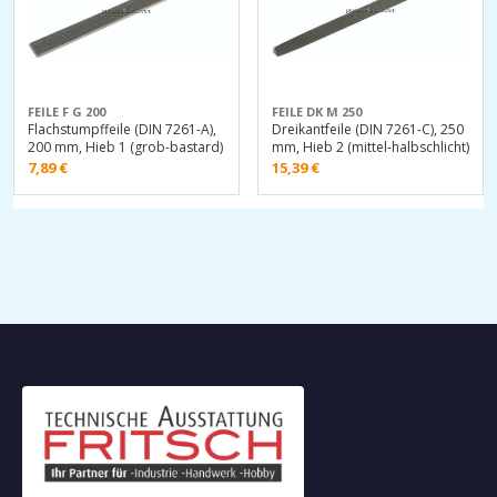
FEILE F G 200
FEILE DK M 250
Flachstumpffeile (DIN 7261-A),
Dreikantfeile (DIN 7261-C), 250
200 mm, Hieb 1 (grob-bastard)
mm, Hieb 2 (mittel-halbschlicht)
7,89
€
15,39
€