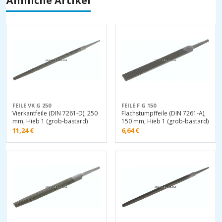
Ähnliche Artikel
FEILE VK G 250
FEILE F G 150
Vierkantfeile (DIN 7261-D), 250
Flachstumpffeile (DIN 7261-A),
mm, Hieb 1 (grob-bastard)
150 mm, Hieb 1 (grob-bastard)
11,24
€
6,64
€