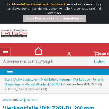
Fachhandel für Gewerbe & Handwerk
— Weil sich dieser Shop
an Gewerbekunden richtet, zeigen wir alle Preise netto und inkl.
MwSt. an.
Jetzt Konto erstellen / Anmelden →
0,00
€
Suchen
nach:
Menü
Start
›
Ausblaspistolen - Druckluftwerkzeuge - Werkzeuge
›
Feilen &
Bügelsägen
›
Werkstattfeilen|DIN 7261
› Vierkantfeile (DIN 7261-D),
200 mm, Hieb 3 (fein-schlicht)
Werkstattfeilen|DIN 7261
Vierkantfeile (DIN 7261-D), 200 mm,