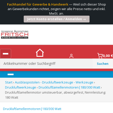
Fachhandel für Gewerbe & Handwerk
— Weil sich dieser Shop
an Gewerbekunden richtet, zeigen wir alle Preise netto und inkl.
MwSt. an.
Jetzt Konto erstellen / Anmelden →
0,00
€
Suchen
nach:
Menü
Start
›
Ausblaspistolen - Druckluftwerkzeuge - Werkzeuge
›
Druckluftwerkzeuge
›
Druckluftlamellenmotoren|180/300 Watt
›
Druckluftlamellenmotor umsteuerbar, abwürgefest, Nennleistung:
180 Watt
Druckluftlamellenmotoren|180/300 Watt