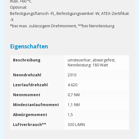
max. +60 °C
Optional:
Befestigungsflansch -FL, Befestigungswinkel -W, ATEX-Zertifikat
-X
*bei max. zulässigem Drehmoment, **bei Nennleistung
Eigenschaften
Beschreibung
umsteuerbar, abwürgefest,
Nennleistung: 180 Watt
Nenndrehzahl
2310
Leerlaufdrehzahl
4.620
Nennmoment
0,7 NM
Mindestanlaufmoment
1,1 NM
Abwürgemoment
1,5
Luftverbrauch**
330 L/MIN