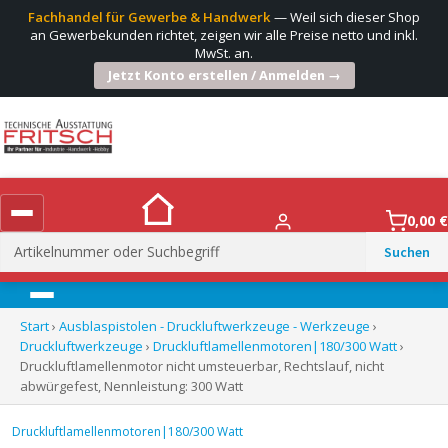
Fachhandel für Gewerbe & Handwerk
— Weil sich dieser Shop
an Gewerbekunden richtet, zeigen wir alle Preise netto und inkl.
MwSt. an.
Jetzt Konto erstellen / Anmelden →
0,00
€
Suchen
nach:
Menü
Start
›
Ausblaspistolen - Druckluftwerkzeuge - Werkzeuge
›
Druckluftwerkzeuge
›
Druckluftlamellenmotoren|180/300 Watt
›
Druckluftlamellenmotor nicht umsteuerbar, Rechtslauf, nicht
abwürgefest, Nennleistung: 300 Watt
Druckluftlamellenmotoren|180/300 Watt