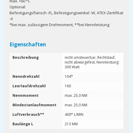
max. +60 °C
Optional:
Befestigungsflansch -FL, Befestigungswinkel -W, ATEX-Zertifikat
-X
*bei max. zulässigem Drehmoment, **bei Nennleistung
Eigenschaften
Beschreibung
nicht umsteuerbar, Rechtslauf,
nicht abwürgefest, Nennleistung:
300 Watt
Nenndrehzahl
104*
Leerlaufdrehzahl
160
Nennmoment
max. 25,0 NM
Mindestanlaufmoment
max. 25,0 NM
Luftverbrauch**
400* L/MIN
Baulänge L
213 MM