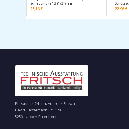
Schlauchtülle 13 (1/2")mm
Schutzsc
25,16
€
22,96
€
Pneumatik-24, Inh. Andreas Fritsch
David Hansemann Str. 12a
52531 Übach-Palenberg