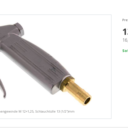
Pre
1
16
So
nnengewinde M 12×1,25, Schlauchtülle 13 (1/2″)mm