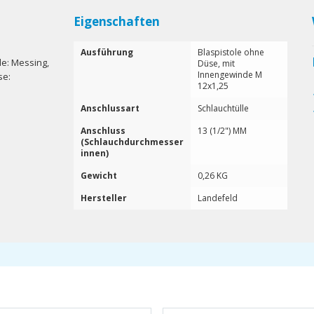
Eigenschaften
Ausführung
Blaspistole ohne
le: Messing,
Düse, mit
Innengewinde M
se:
12x1,25
Anschlussart
Schlauchtülle
Anschluss
13 (1/2") MM
(Schlauchdurchmesser
innen)
Gewicht
0,26 KG
Hersteller
Landefeld