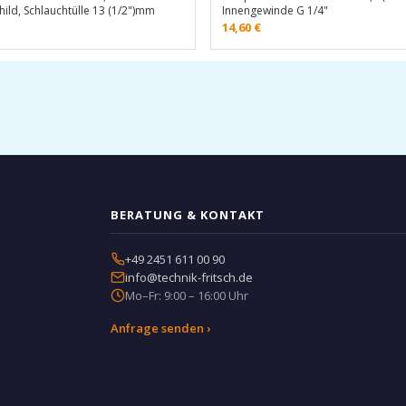
hild, Schlauchtülle 13 (1/2")mm
Innengewinde G 1/4"
14,60
€
BERATUNG & KONTAKT
+49 2451 611 00 90
info@technik-fritsch.de
Mo–Fr: 9:00 – 16:00 Uhr
Anfrage senden ›