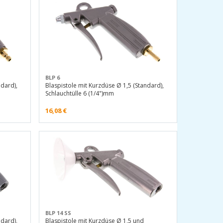
BLP 6
ndard),
Blaspistole mit Kurzdüse Ø 1,5 (Standard),
Schlauchtülle 6 (1/4")mm
16,08
€
BLP 14 SS
ndard),
Blaspistole mit Kurzdüse Ø 1,5 und