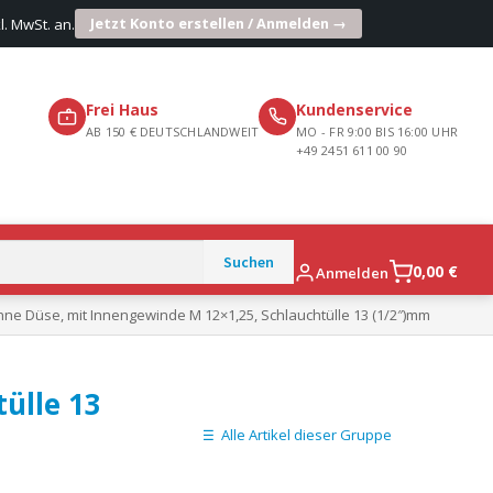
Jetzt Konto erstellen / Anmelden →
l. MwSt. an.
Frei Haus
Kundenservice
AB 150 € DEUTSCHLANDWEIT
MO - FR 9:00 BIS 16:00 UHR
+49 2451 611 00 90
0,00
€
Anmelden
ohne Düse, mit Innengewinde M 12×1,25, Schlauchtülle 13 (1/2″)mm
ülle 13
Alle Artikel dieser Gruppe