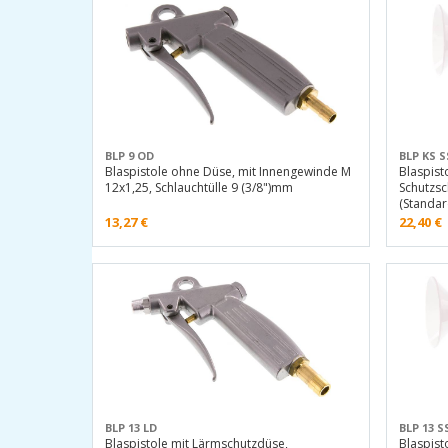
BLP 9 OD
BLP KS S
Blaspistole ohne Düse, mit Innengewinde M
Blaspist
12x1,25, Schlauchtülle 9 (3/8")mm
Schutzsc
(Standa
13,27
€
22,40
€
BLP 13 LD
BLP 13 S
Blaspistole mit Lärmschutzdüse,
Blaspist