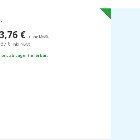
is
3,76
€
ohne MwSt.
,37
€
inkl. MwSt.
fort ab Lager lieferbar.