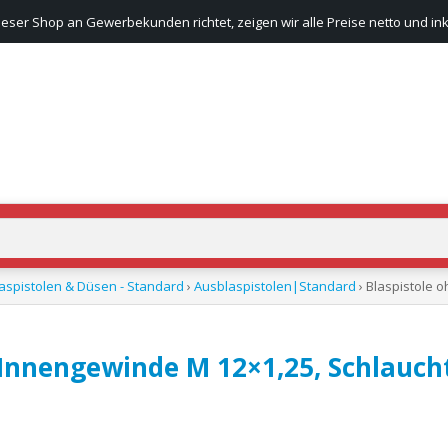
ieser Shop an Gewerbekunden richtet, zeigen wir alle Preise netto und ink
aspistolen & Düsen - Standard
›
Ausblaspistolen|Standard
› Blaspistole 
 Innengewinde M 12×1,25, Schlaucht