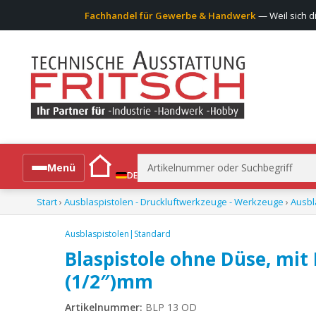
Fachhandel für Gewerbe & Handwerk
— Weil sich d
Suchen
Menü
DE
nach:
Start
›
Ausblaspistolen - Druckluftwerkzeuge - Werkzeuge
›
Ausbl
Alle Produkte
Ausblaspistolen|Standard
Blaspistole ohne Düse, mit
(1/2″)mm
Artikelnummer:
BLP 13 OD