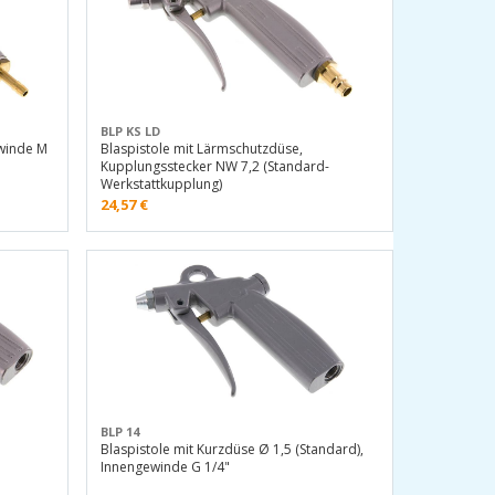
BLP KS LD
ewinde M
Blaspistole mit Lärmschutzdüse,
Kupplungsstecker NW 7,2 (Standard-
Werkstattkupplung)
24,57
€
BLP 14
Blaspistole mit Kurzdüse Ø 1,5 (Standard),
Innengewinde G 1/4"