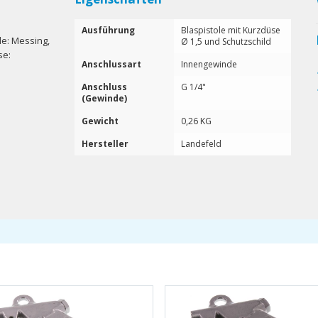
Ausführung
Blaspistole mit Kurzdüse
le: Messing,
Ø 1,5 und Schutzschild
se:
Anschlussart
Innengewinde
Anschluss
G 1/4"
(Gewinde)
Gewicht
0,26 KG
Hersteller
Landefeld