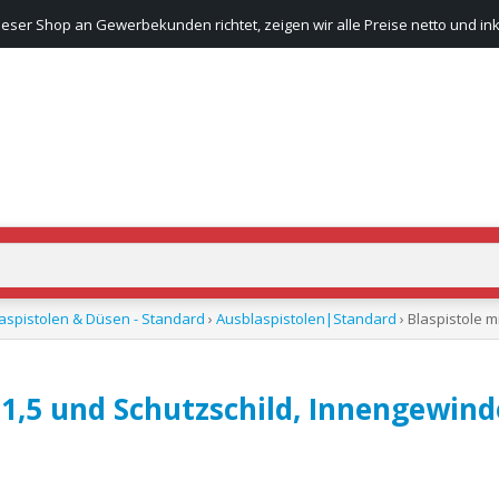
ieser Shop an Gewerbekunden richtet, zeigen wir alle Preise netto und ink
aspistolen & Düsen - Standard
›
Ausblaspistolen|Standard
› Blaspistole 
 1,5 und Schutzschild, Innengewind