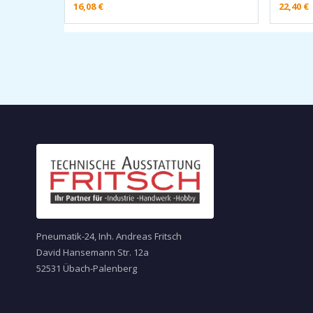
16,08
€
22,40
€
Pneumatik-24, Inh. Andreas Fritsch
David Hansemann Str. 12a
52531 Übach-Palenberg