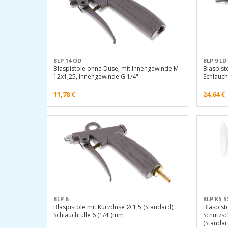
BLP 14 OD
BLP 9 LD
Blaspistole ohne Düse, mit Innengewinde M
Blaspist
12x1,25, Innengewinde G 1/4"
Schlauch
11,78
€
24,64
€
BLP 6
BLP KS S
Blaspistole mit Kurzdüse Ø 1,5 (Standard),
Blaspist
Schlauchtülle 6 (1/4")mm
Schutzsc
(Standa