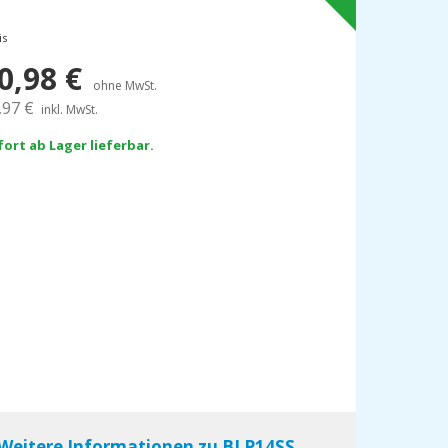
is
0,98
€
ohne MwSt.
,97
€
inkl. MwSt.
fort ab Lager lieferbar.
Weitere Informationen zu BLP14SS