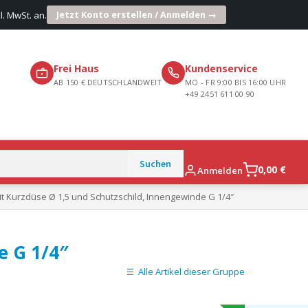
Jetzt Konto erstellen / Anmelden →
l. MwSt. an.
Frei Haus
Kundenservice
AB 150 € DEUTSCHLANDWEIT
MO - FR 9:00 BIS 16:00 UHR
+49 2451 611 00 90
0,00
€
Anmelden
mit Kurzdüse Ø 1,5 und Schutzschild, Innengewinde G 1/4″
e G 1/4″
Alle Artikel dieser Gruppe