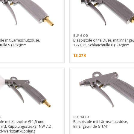
BLP 6 OD
ole mit Lärmschutzdüse,
Blaspistole ohne Düse, mit Inneng
tülle 9 (3/8")mm
12x1,25, Schlauchtülle 6 (1/4")mm
13,27
€
S
BLP 14 LD
ole mit Kurzdüse Ø 1,5 und
Blaspistole mit Lärmschutzdüse,
hild, Kupplungsstecker NW 7,2
Innengewinde G 1/4"
rd-Werkstattkupplung