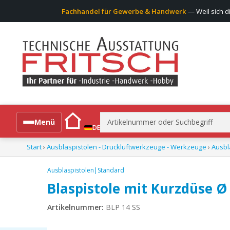
Fachhandel für Gewerbe & Handwerk
— Weil sich d
Suchen
Menü
DE
nach:
Start
›
Ausblaspistolen - Druckluftwerkzeuge - Werkzeuge
›
Ausbl
Alle Produkte
Ausblaspistolen|Standard
Blaspistole mit Kurzdüse Ø
Artikelnummer:
BLP 14 SS