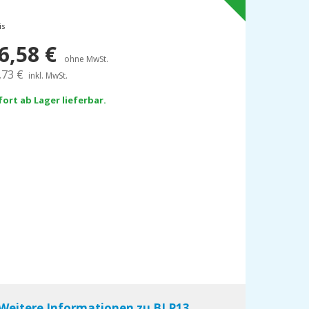
is
6,58
€
ohne MwSt.
,73
€
inkl. MwSt.
fort ab Lager lieferbar.
Weitere Informationen zu BLP13