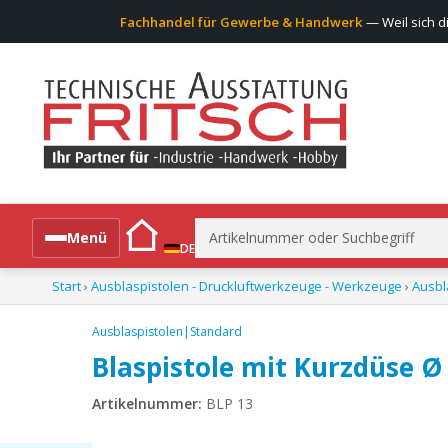
Fachhandel für Gewerbe & Handwerk
— Weil sich d
Suchen
Menü
DE
nach:
Start
›
Ausblaspistolen - Druckluftwerkzeuge - Werkzeuge
›
Ausbl
Alle Produkte
Ausblaspistolen|Standard
Blaspistole mit Kurzdüse Ø 
Artikelnummer:
BLP 13