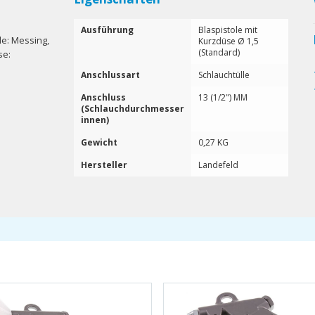
Ausführung
Blaspistole mit
le: Messing,
Kurzdüse Ø 1,5
(Standard)
se:
Anschlussart
Schlauchtülle
Anschluss
13 (1/2") MM
(Schlauchdurchmesser
innen)
Gewicht
0,27 KG
Hersteller
Landefeld