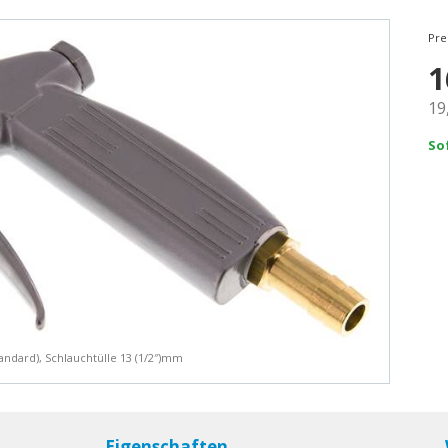
Pre
1
19
So
tandard), Schlauchtülle 13 (1/2″)mm
Eigenschaften