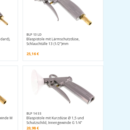
BLP 13 LD
ndard),
Blaspistole mit Lärmschutzdüse,
Schlauchtülle 13 (1/2")mm
25,16
€
BLP 14 SS
ewinde M
Blaspistole mit Kurzdüse Ø 1,5 und
Schutzschild, Innengewinde G 1/4"
20,98
€