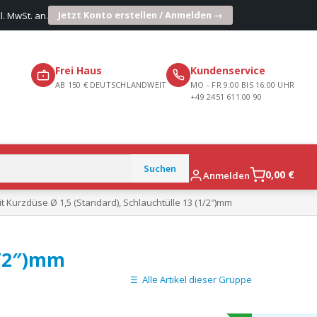
Jetzt Konto erstellen / Anmelden →
l. MwSt. an.
Frei Haus
Kundenservice
AB 150 € DEUTSCHLANDWEIT
MO - FR 9:00 BIS 16:00 UHR
+49 2451 611 00 90
0,00
€
Anmelden
it Kurzdüse Ø 1,5 (Standard), Schlauchtülle 13 (1/2″)mm
1/2″)mm
Alle Artikel dieser Gruppe