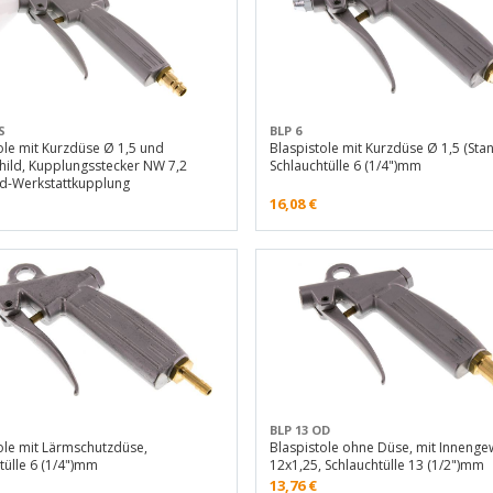
S
BLP 6
ole mit Kurzdüse Ø 1,5 und
Blaspistole mit Kurzdüse Ø 1,5 (Sta
hild, Kupplungsstecker NW 7,2
Schlauchtülle 6 (1/4")mm
rd-Werkstattkupplung
16,08
€
BLP 13 OD
ole mit Lärmschutzdüse,
Blaspistole ohne Düse, mit Inneng
tülle 6 (1/4")mm
12x1,25, Schlauchtülle 13 (1/2")mm
13,76
€