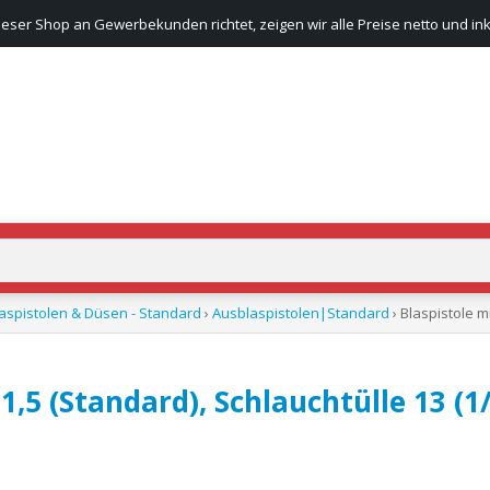
ieser Shop an Gewerbekunden richtet, zeigen wir alle Preise netto und ink
aspistolen & Düsen - Standard
›
Ausblaspistolen|Standard
› Blaspistole m
1,5 (Standard), Schlauchtülle 13 (