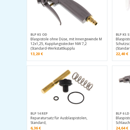
BLP KS OD
BLP KS S
Blaspistole ohne Düse, mit Innengewinde M
Blaspist
12x1,25, Kupplungsstecker NW 7,2
Schutzsc
(Standard-Werkstattkupplu
(Standa
13,20
€
22,40
€
BLP 14 REP
BLP 6 LD
Reparatursatz für Ausblaspistolen,
Blaspist
Standard,
Schlauch
6,36
€
24,64
€