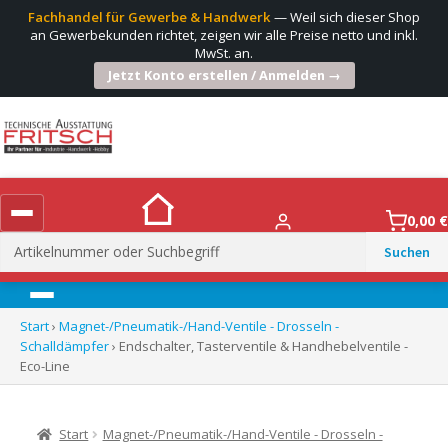
Fachhandel für Gewerbe & Handwerk
— Weil sich dieser Shop
an Gewerbekunden richtet, zeigen wir alle Preise netto und inkl.
MwSt. an.
Jetzt Konto erstellen / Anmelden →
0,00
€
Suchen
nach:
Menü
Start
›
Magnet-/Pneumatik-/Hand-Ventile - Drosseln -
Schalldämpfer
› Endschalter, Tasterventile & Handhebelventile -
Eco-Line
Start
Magnet-/Pneumatik-/Hand-Ventile - Drosseln -