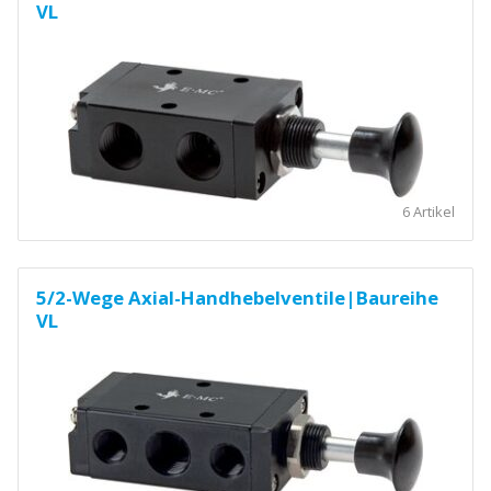
VL
6 Artikel
5/2-Wege Axial-Handhebelventile|Baureihe
VL