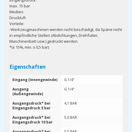
Eingangsdruck:
max. 15 bar
Medien:
Druckluft
Vorteile:
-Werkzeugmaschinen werden nicht beschädigt, da Späne nicht
in empfindliche Stellen (Abdichtungen, Drehfutter,
Maschinenbett usw.) gedrückt werden.
*(± 15%, min. ± 0,5 bar)
Eigenschaften
Eingang (Innengewinde)
G 1/4"
Ausgang
G 1/4"
(Außengewinde)
Ausgangsdruck* bei
4,1 BAR
Eingangsdruck 5 bar
Ausgangsdruck* bei
5,0 BAR
Eingangsdruck 10 bar
Ausgangsdruck* bei
5,5 BAR