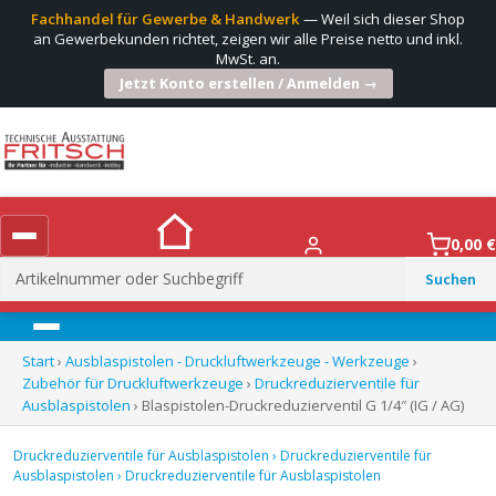
Fachhandel für Gewerbe & Handwerk
— Weil sich dieser Shop
an Gewerbekunden richtet, zeigen wir alle Preise netto und inkl.
MwSt. an.
Jetzt Konto erstellen / Anmelden →
0,00
€
Suchen
nach:
Menü
Start
›
Ausblaspistolen - Druckluftwerkzeuge - Werkzeuge
›
Zubehör für Druckluftwerkzeuge
›
Druckreduzierventile für
Ausblaspistolen
› Blaspistolen-Druckreduzierventil G 1/4″ (IG / AG)
Druckreduzierventile für Ausblaspistolen
›
Druckreduzierventile für
Ausblaspistolen
›
Druckreduzierventile für Ausblaspistolen