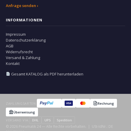
Anfrage senden ›
INFORMATIONEN
Impressum
Datenschutzerklärung
AGB
Widerrufsrecht
Versand & Zahlung
Kontakt
Gesamt KATALOG als PDF herunterladen
Pay
Pal
ZAHLUNGSARTEN:
Rechnung
VISA
Überweisung
VERSAND VIA:
DHL
UPS
Spedition
© 2026 Pneumatik 24 — Alle Rechte vorbehalten. | USt-IdNr.: DE