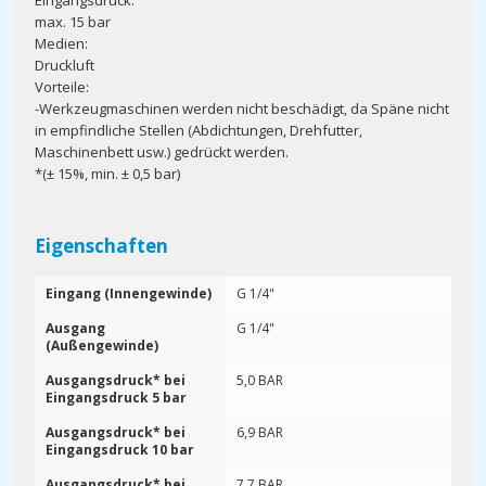
Eingangsdruck:
max. 15 bar
Medien:
Druckluft
Vorteile:
-Werkzeugmaschinen werden nicht beschädigt, da Späne nicht
in empfindliche Stellen (Abdichtungen, Drehfutter,
Maschinenbett usw.) gedrückt werden.
*(± 15%, min. ± 0,5 bar)
Eigenschaften
Eingang (Innengewinde)
G 1/4"
Ausgang
G 1/4"
(Außengewinde)
Ausgangsdruck* bei
5,0 BAR
Eingangsdruck 5 bar
Ausgangsdruck* bei
6,9 BAR
Eingangsdruck 10 bar
Ausgangsdruck* bei
7,7 BAR