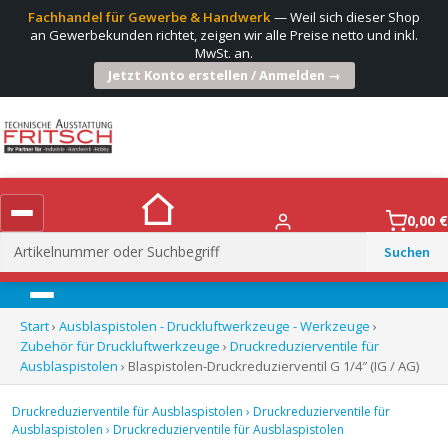
Fachhandel für Gewerbe & Handwerk
— Weil sich dieser Shop
an Gewerbekunden richtet, zeigen wir alle Preise netto und inkl.
MwSt. an.
Jetzt Konto erstellen / Anmelden →
0,00
€
Suchen
nach:
Menü
Start
›
Ausblaspistolen - Druckluftwerkzeuge - Werkzeuge
›
Zubehör für Druckluftwerkzeuge
›
Druckreduzierventile für
Ausblaspistolen
› Blaspistolen-Druckreduzierventil G 1/4″ (IG / AG)
Druckreduzierventile für Ausblaspistolen
›
Druckreduzierventile für
Ausblaspistolen
›
Druckreduzierventile für Ausblaspistolen