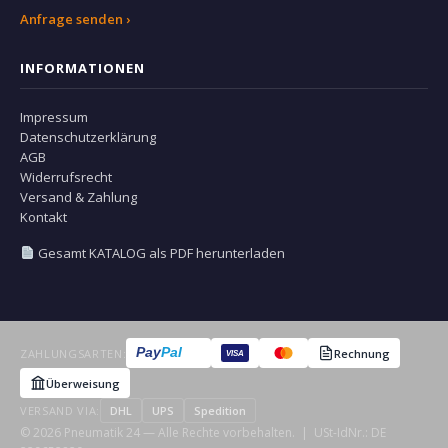
Anfrage senden ›
INFORMATIONEN
Impressum
Datenschutzerklärung
AGB
Widerrufsrecht
Versand & Zahlung
Kontakt
Gesamt KATALOG als PDF herunterladen
Pay
Pal
ZAHLUNGSARTEN:
Rechnung
VISA
Überweisung
VERSAND VIA:
DHL
UPS
Spedition
© 2026 Pneumatik 24 — Alle Rechte vorbehalten. | USt-IdNr.: DE