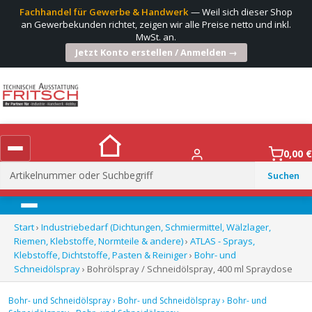
Fachhandel für Gewerbe & Handwerk
— Weil sich dieser Shop
an Gewerbekunden richtet, zeigen wir alle Preise netto und inkl.
MwSt. an.
Jetzt Konto erstellen / Anmelden →
0,00
€
Suchen
nach:
Menü
Start
›
Industriebedarf (Dichtungen, Schmiermittel, Wälzlager,
Riemen, Klebstoffe, Normteile & andere)
›
ATLAS - Sprays,
Klebstoffe, Dichtstoffe, Pasten & Reiniger
›
Bohr- und
Schneidölspray
› Bohrölspray / Schneidölspray, 400 ml Spraydose
Bohr- und Schneidölspray
›
Bohr- und Schneidölspray
›
Bohr- und