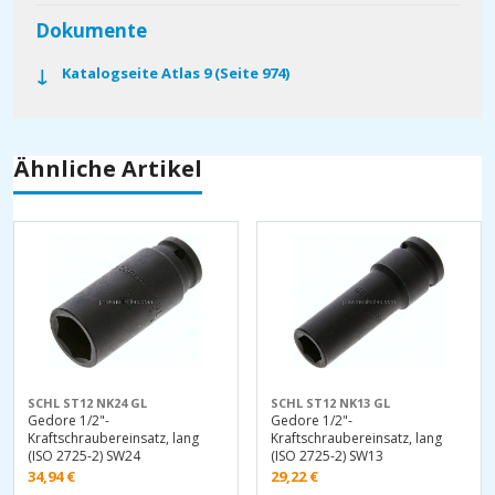
Dokumente
Katalogseite Atlas 9 (Seite 974)
Ähnliche Artikel
SCHL ST12 NK24 GL
SCHL ST12 NK13 GL
Gedore 1/2"-
Gedore 1/2"-
Kraftschraubereinsatz, lang
Kraftschraubereinsatz, lang
(ISO 2725-2) SW24
(ISO 2725-2) SW13
34,94
€
29,22
€