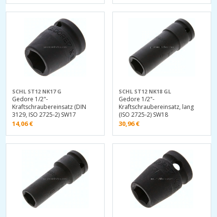
SCHL ST12 NK17 G
SCHL ST12 NK18 GL
Gedore 1/2"-
Gedore 1/2"-
Kraftschraubereinsatz (DIN
Kraftschraubereinsatz, lang
3129, ISO 2725-2) SW17
(ISO 2725-2) SW18
14,06
€
30,96
€