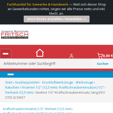
Fachhandel für Gewerbe & Handwerk
— Weil sich dieser Shop
an Gewerbekunden richtet, zeigen wir alle Preise netto und inkl.
MwSt. an.
Jetzt Konto erstellen / Anmelden →
0,00
€
Suchen
nach:
Menü
Start
›
Ausblaspistolen - Druckluftwerkzeuge - Werkzeuge
›
Ratschen / Knarren 1/2" (12,5 mm)
›
Kraftschraubereinsätze|1/2"-
Vierkant (12,5 mm)
› Gedore 1/2″-Kraftschraubereinsatz, lang (ISO
2725-2) SW27
Kraftschraubereinsätze|1/2"-Vierkant (12,5 mm)
›