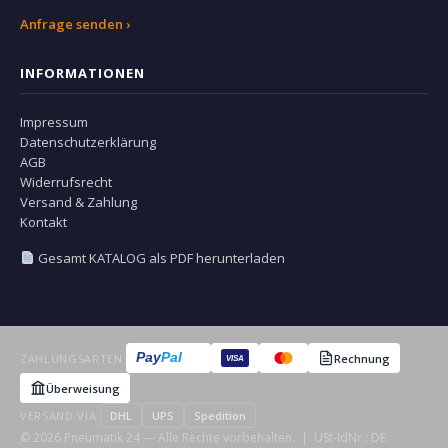
Anfrage senden ›
INFORMATIONEN
Impressum
Datenschutzerklärung
AGB
Widerrufsrecht
Versand & Zahlung
Kontakt
Gesamt KATALOG als PDF herunterladen
Pay
Pal
ZAHLUNGSARTEN:
Rechnung
VISA
Überweisung
VERSAND VIA:
DHL
UPS
Spedition
© 2026 Pneumatik 24 — Alle Rechte vorbehalten. | USt-IdNr.: DE