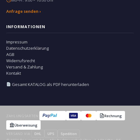
Anfrage senden ›
INFORMATIONEN
Impressum
Datenschutzerklärung
AGB
Widerrufsrecht
Versand & Zahlung
Kontakt
Gesamt KATALOG als PDF herunterladen
Pay
Pal
ZAHLUNGSARTEN:
Rechnung
VISA
Überweisung
VERSAND VIA:
DHL
UPS
Spedition