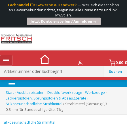
Fachhandel für Gewerbe & Handwerk
— Weil sich dieser Shop
an Gewerbekunden richtet, zeigen wir alle Preise netto und inkl.
MwSt. an.
Jetzt Konto erstellen / Anmelden →
0,00
€
Suchen
nach:
Menü
Start
›
Ausblaspistolen - Druckluftwerkzeuge - Werkzeuge
›
Lackierpistolen, Sprühpistolen & Absauggeräte
›
Silikoseunschädliche Strahlmittel
› Strahlmittel (Körnung 0,3 –
0,8mm) für Sandstrahlgeräte, 7 kg
Silikoseunschädliche Strahlmittel