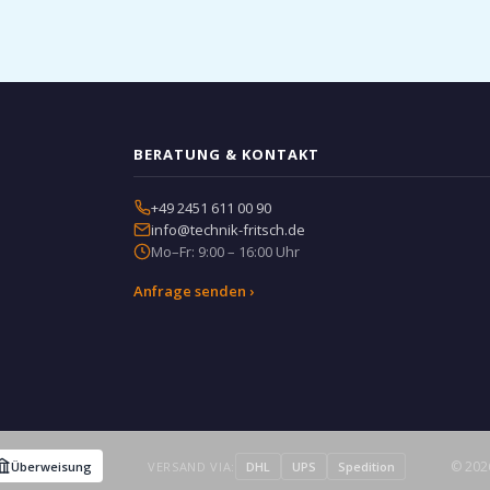
BERATUNG & KONTAKT
+49 2451 611 00 90
info@technik-fritsch.de
Mo–Fr: 9:00 – 16:00 Uhr
Anfrage senden ›
© 2026
Überweisung
VERSAND VIA:
DHL
UPS
Spedition