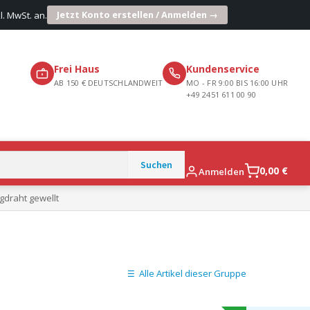
Jetzt Konto erstellen / Anmelden →
l. MwSt. an.
Frei Haus
Kundenservice
AB 150 € DEUTSCHLANDWEIT
MO - FR 9:00 BIS 16:00 UHR
+49 2451 611 00 90
0,00
€
Anmelden
gdraht gewellt
Alle Artikel dieser Gruppe