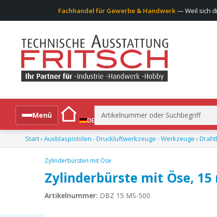
Fachhandel für Gewerbe & Handwerk
— Weil sich d
Suchen
Menü
DE
nach:
Start
›
Ausblaspistolen - Druckluftwerkzeuge - Werkzeuge
›
Draht
Alle Produkte
Zylinderbürsten mit Öse
Zylinderbürste mit Öse, 1
Artikelnummer:
DBZ 15 MS-500