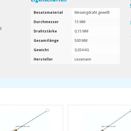
Besatzmaterial
Messingdraht gewellt
Durchmesser
15 MM
d
Drahtstärke
0,15 MM
Gesamtlänge
500 MM
Gewicht
0,034 KG
Hersteller
Lessmann