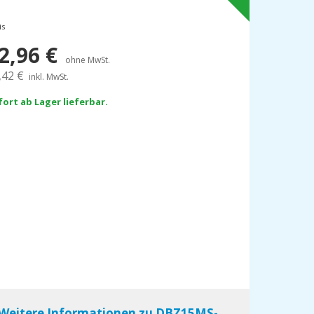
is
2,96
€
ohne MwSt.
,42
€
inkl. MwSt.
fort ab Lager lieferbar.
Weitere Informationen zu DBZ15MS-