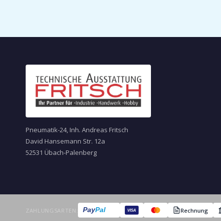
Pneumatik-24, Inh. Andreas Fritsch
David Hansemann Str. 12a
52531 Übach-Palenberg
Pay
Pal
ZAHLUNGSARTEN:
Rechnung
VISA