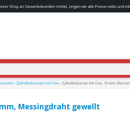
ieser Shop an Gewerbekunden richtet, zeigen wir alle Preise netto und ink
bürsten
›
Zylinderbürsten mit Öse
› Zylinderbürste mit Öse, 15 mm, Messin
5 mm, Messingdraht gewellt