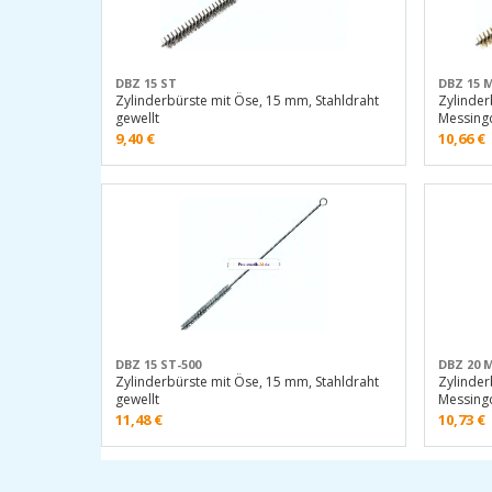
DBZ 15 ST
DBZ 15 
Zylinderbürste mit Öse, 15 mm, Stahldraht
Zylinder
gewellt
Messingd
9,40
€
10,66
€
DBZ 15 ST-500
DBZ 20 
Zylinderbürste mit Öse, 15 mm, Stahldraht
Zylinder
gewellt
Messingd
11,48
€
10,73
€