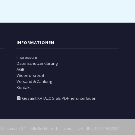
INFORMATIONEN
Impressum
Datenschutzerklärung
AGB
Widerrufsrecht
Versand & Zahlung
Kontakt
Gesamt KATALOG als PDF herunterladen
 Pneumatik 24 — Alle Rechte vorbehalten. | USt-IdNr.: DE 229652820