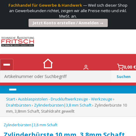
Fachhandel für Gewerbe & Handwerk
— Weil sich dieser Shop
an Gewerbekunden richtet, zeigen wir alle Preise netto und inkl.
MwSt. an.
Jetzt Konto erstellen / Anmelden →
0,00
€
Suchen
nach:
Menü
Start
›
Ausblaspistolen - Druckluftwerkzeuge - Werkzeuge
›
Drahtbürsten
›
Zylinderbürsten|3,8 mm Schaft
› Zylinderbürste 10
mm, 3,8mm Schaft, Stahldraht gewellt
Zylinderbürsten|3,8 mm Schaft
Zylinderbürste 10 mm, 3,8mm Schaft,