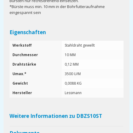
Bürsten nur rechtsdrehend einsetzen.
*Bürste muss min. 10 mm in der Bohrfutteraufnahme
eingespannt sein
Eigenschaften
Werkstoff
Stahldraht gewellt
Durchmesser
10 MM
Drahtstärke
0,12 MM
Umax.*
3500 U/M
Gewicht
0,0088 KG
Hersteller
Lessmann
Weitere Informationen zu DBZS10ST