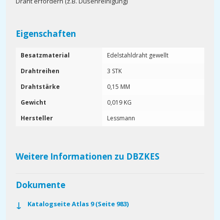
Draht erfordern (z.B. Düsenreinigung)
Eigenschaften
Besatzmaterial
Edelstahldraht gewellt
Drahtreihen
3 STK
Drahtstärke
0,15 MM
Gewicht
0,019 KG
Hersteller
Lessmann
Weitere Informationen zu DBZKES
Dokumente
Katalogseite Atlas 9 (Seite 983)