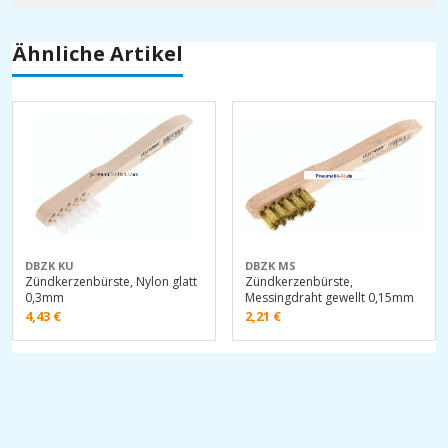
Ähnliche Artikel
DBZK KU
DBZK MS
Zündkerzenbürste, Nylon glatt
Zündkerzenbürste,
0,3mm
Messingdraht gewellt 0,15mm
4,43
€
2,21
€