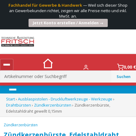
Fachhandel für Gewerbe & Handwerk
— Weil sich dieser Shop
an Gewerbekunden richtet, zeigen wir alle Preise netto und inkl.
MwSt. an.
Jetzt Konto erstellen / Anmelden →
0,00
€
Suchen
nach:
Menü
Start
›
Ausblaspistolen - Druckluftwerkzeuge - Werkzeuge
›
Drahtbürsten
›
Zündkerzenbürsten
› Zündkerzenbürste,
Edelstahldraht gewellt 0,15mm
Zündkerzenbürsten
Zündkerzenbürste, Edelstahldraht