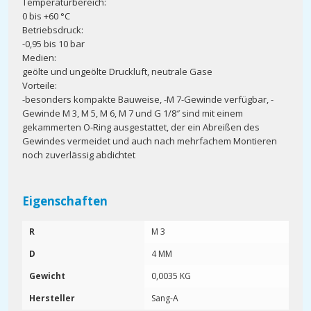
Temperaturbereich:
0 bis +60 °C
Betriebsdruck:
-0,95 bis 10 bar
Medien:
geölte und ungeölte Druckluft, neutrale Gase
Vorteile:
-besonders kompakte Bauweise, -M 7-Gewinde verfügbar, -
Gewinde M 3, M 5, M 6, M 7 und G 1/8″ sind mit einem
gekammerten O-Ring ausgestattet, der ein Abreißen des
Gewindes vermeidet und auch nach mehrfachem Montieren
noch zuverlässig abdichtet
Eigenschaften
R
M 3
D
4 MM
Gewicht
0,0035 KG
Hersteller
Sang-A