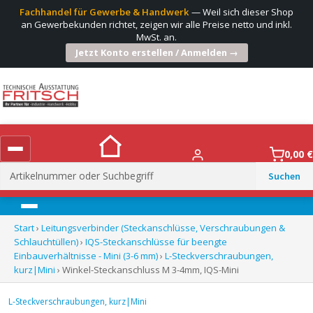
Fachhandel für Gewerbe & Handwerk
— Weil sich dieser Shop
an Gewerbekunden richtet, zeigen wir alle Preise netto und inkl.
MwSt. an.
Jetzt Konto erstellen / Anmelden →
0,00
€
Suchen
nach:
Menü
Start
›
Leitungsverbinder (Steckanschlüsse, Verschraubungen &
Schlauchtüllen)
›
IQS-Steckanschlüsse für beengte
Einbauverhältnisse - Mini (3-6 mm)
›
L-Steckverschraubungen,
kurz|Mini
› Winkel-Steckanschluss M 3-4mm, IQS-Mini
L-Steckverschraubungen, kurz|Mini