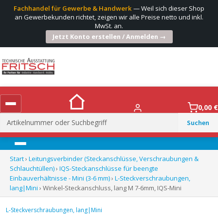
Fachhandel für Gewerbe & Handwerk
— Weil sich dieser Shop
an Gewerbekunden richtet, zeigen wir alle Preise netto und inkl.
MwSt. an.
Jetzt Konto erstellen / Anmelden →
0,00
€
Suchen
nach:
Menü
Start
›
Leitungsverbinder (Steckanschlüsse, Verschraubungen &
Schlauchtüllen)
›
IQS-Steckanschlüsse für beengte
Einbauverhältnisse - Mini (3-6 mm)
›
L-Steckverschraubungen,
lang|Mini
› Winkel-Steckanschluss, lang M 7-6mm, IQS-Mini
L-Steckverschraubungen, lang|Mini