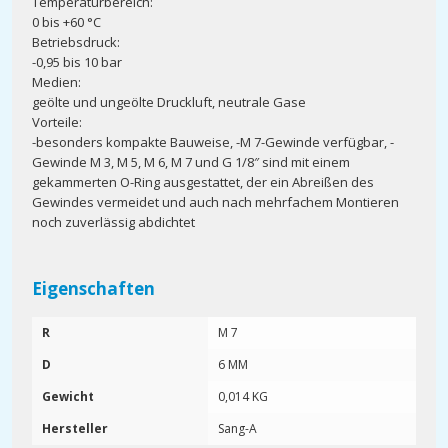
Temperaturbereich:
0 bis +60 °C
Betriebsdruck:
-0,95 bis 10 bar
Medien:
geölte und ungeölte Druckluft, neutrale Gase
Vorteile:
-besonders kompakte Bauweise, -M 7-Gewinde verfügbar, -
Gewinde M 3, M 5, M 6, M 7 und G 1/8″ sind mit einem
gekammerten O-Ring ausgestattet, der ein Abreißen des
Gewindes vermeidet und auch nach mehrfachem Montieren
noch zuverlässig abdichtet
Eigenschaften
R
M 7
D
6 MM
Gewicht
0,014 KG
Hersteller
Sang-A