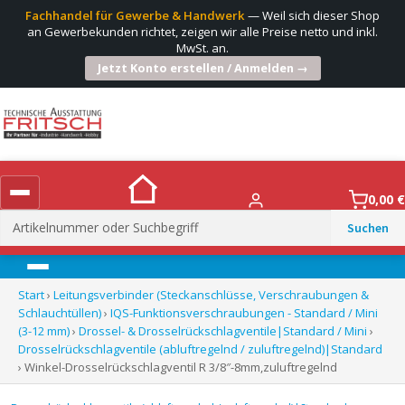
Fachhandel für Gewerbe & Handwerk
— Weil sich dieser Shop
an Gewerbekunden richtet, zeigen wir alle Preise netto und inkl.
MwSt. an.
Jetzt Konto erstellen / Anmelden →
0,00
€
Suchen
nach:
Menü
Start
›
Leitungsverbinder (Steckanschlüsse, Verschraubungen &
Schlauchtüllen)
›
IQS-Funktionsverschraubungen - Standard / Mini
(3-12 mm)
›
Drossel- & Drosselrückschlagventile|Standard / Mini
›
Drosselrückschlagventile (abluftregelnd / zuluftregelnd)|Standard
› Winkel-Drosselrückschlagventil R 3/8″-8mm,zuluftregelnd