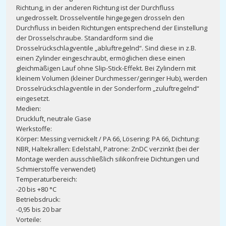
Richtung, in der anderen Richtung ist der Durchfluss
ungedrosselt. Drosselventile hingegegen drosseln den
Durchfluss in beiden Richtungen entsprechend der Einstellung
der Drosselschraube. Standardform sind die
Drosselrückschlagventile „abluftregelnd“. Sind diese in z.B.
einen Zylinder eingeschraubt, ermöglichen diese einen
gleichmäßigen Lauf ohne Slip-Stick-Effekt. Bei Zylindern mit
kleinem Volumen (kleiner Durchmesser/geringer Hub), werden
Drosselrückschlagventile in der Sonderform „zuluftregelnd“
eingesetzt.
Medien:
Druckluft, neutrale Gase
Werkstoffe:
Körper: Messing vernickelt / PA 66, Lösering: PA 66, Dichtung:
NBR, Haltekrallen: Edelstahl, Patrone: ZnDC verzinkt (bei der
Montage werden ausschließlich silikonfreie Dichtungen und
Schmierstoffe verwendet)
Temperaturbereich:
-20 bis +80 °C
Betriebsdruck:
-0,95 bis 20 bar
Vorteile: