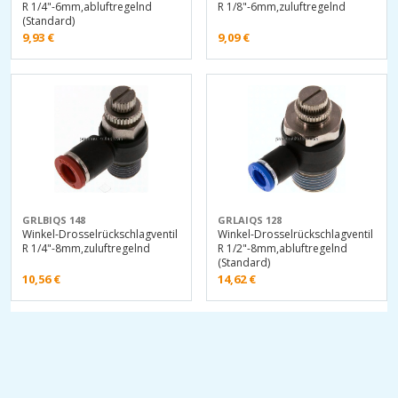
R 1/4"-6mm,abluftregelnd
R 1/8"-6mm,zuluftregelnd
(Standard)
9,93
€
9,09
€
GRLBIQS 148
GRLAIQS 128
Winkel-Drosselrückschlagventil
Winkel-Drosselrückschlagventil
R 1/4"-8mm,zuluftregelnd
R 1/2"-8mm,abluftregelnd
(Standard)
10,56
€
14,62
€