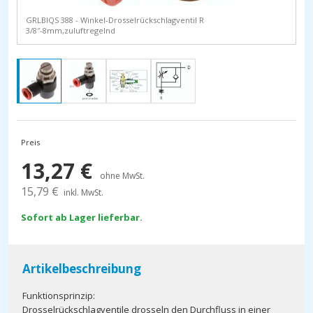
GRLBIQS 388 - Winkel-Drosselrückschlagventil R
3/8″-8mm,zuluftregelnd
Preis
13,27
€
ohne MwSt.
15,79
€
inkl. MwSt.
Sofort ab Lager lieferbar.
Artikelbeschreibung
Funktionsprinzip:
Drosselrückschlagventile drosseln den Durchfluss in einer