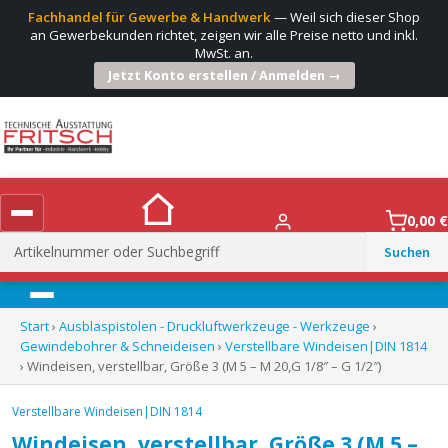
Fachhandel für Gewerbe & Handwerk
— Weil sich dieser Shop
an Gewerbekunden richtet, zeigen wir alle Preise netto und inkl.
MwSt. an.
Jetzt Konto erstellen / Anmelden →
0,00
€
Suchen
nach:
Menü
Start
›
Ausblaspistolen - Druckluftwerkzeuge - Werkzeuge
›
Gewindebohrer & Schneideisen
›
Verstellbare Windeisen|DIN 1814
› Windeisen, verstellbar, Größe 3 (M 5 – M 20,G 1/8″ – G 1/2″)
Verstellbare Windeisen|DIN 1814
Windeisen, verstellbar, Größe 3 (M 5 –