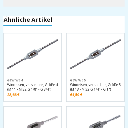
Ähnliche Artikel
GEW WE 4
GEW WE 5
Windeisen, verstellbar, Größe 4
Windeisen, verstellbar, Größe 5
(M 11 - M 32,G 1/8" - G 3/4")
(M 13 - M 32,G 1/4" - G 1")
28,66
€
64,50
€