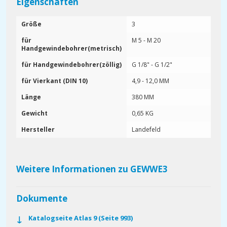
Eigenschaften
Größe
3
für
M 5 - M 20
Handgewindebohrer(metrisch)
für Handgewindebohrer(zöllig)
G 1/8" - G 1/2"
für Vierkant (DIN 10)
4,9 - 12,0 MM
Länge
380 MM
Gewicht
0,65 KG
Hersteller
Landefeld
Weitere Informationen zu GEWWE3
Dokumente
Katalogseite Atlas 9 (Seite 993)