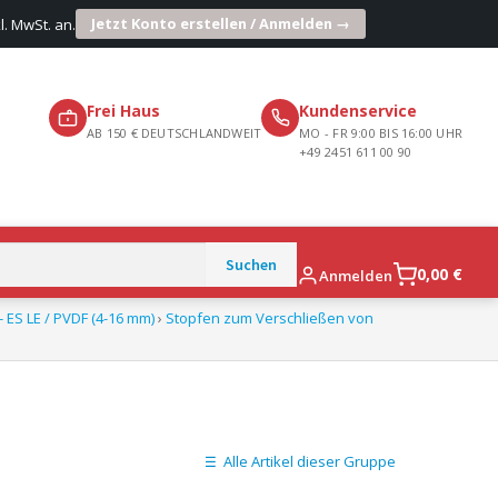
Jetzt Konto erstellen / Anmelden →
l. MwSt. an.
Frei Haus
Kundenservice
AB 150 € DEUTSCHLANDWEIT
MO - FR 9:00 BIS 16:00 UHR
+49 2451 611 00 90
0,00
€
Anmelden
 ES LE / PVDF (4-16 mm)
›
Stopfen zum Verschließen von
Alle Artikel dieser Gruppe