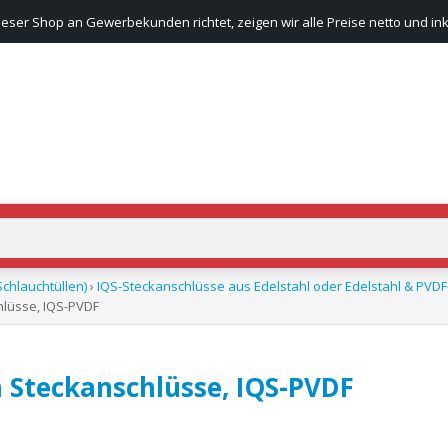
ieser Shop an Gewerbekunden richtet, zeigen wir alle Preise netto und ink
chlauchtüllen)
›
IQS-Steckanschlüsse aus Edelstahl oder Edelstahl & PVDF-
hlüsse, IQS-PVDF
 Steckanschlüsse, IQS-PVDF