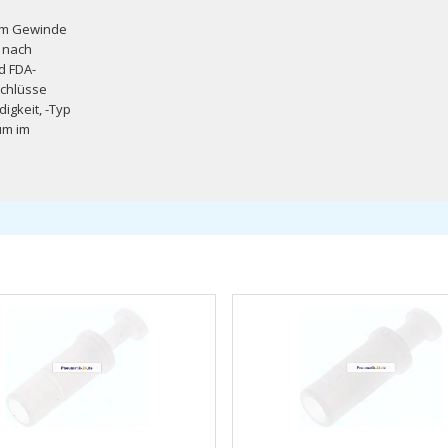
hem Gewinde
 nach
d FDA-
schlüsse
igkeit, -Typ
um im