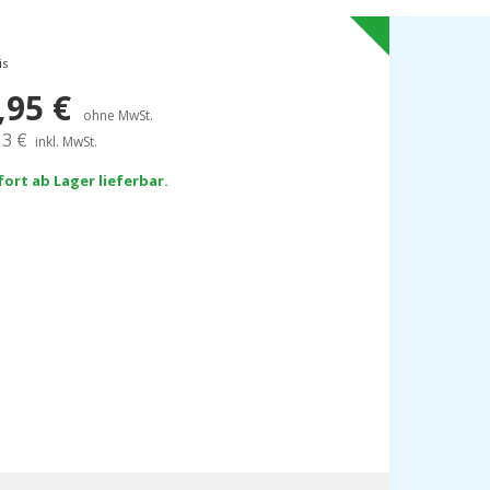
is
,95
€
ohne MwSt.
13
€
inkl. MwSt.
fort ab Lager lieferbar.