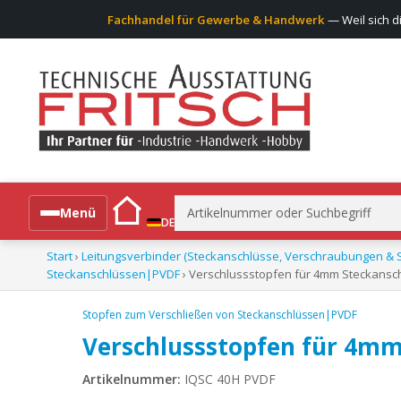
Fachhandel für Gewerbe & Handwerk
— Weil sich d
Suchen
Menü
DE
nach:
Start
›
Leitungsverbinder (Steckanschlüsse, Verschraubungen & S
Alle Produkte
Steckanschlüssen|PVDF
› Verschlussstopfen für 4mm Steckansc
Stopfen zum Verschließen von Steckanschlüssen|PVDF
Verschlussstopfen für 4mm
Artikelnummer:
IQSC 40H PVDF