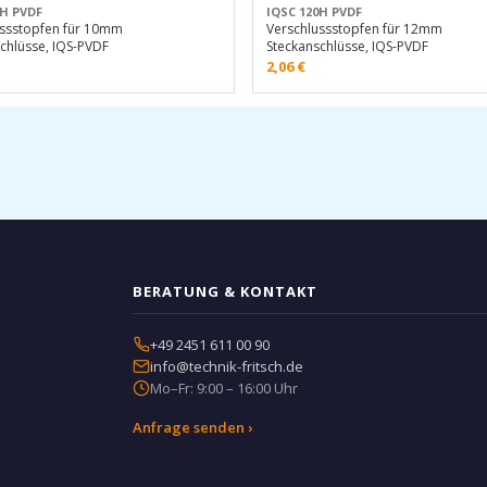
0H PVDF
IQSC 120H PVDF
ussstopfen für 10mm
Verschlussstopfen für 12mm
chlüsse, IQS-PVDF
Steckanschlüsse, IQS-PVDF
2,06
€
BERATUNG & KONTAKT
+49 2451 611 00 90
info@technik-fritsch.de
Mo–Fr: 9:00 – 16:00 Uhr
Anfrage senden ›