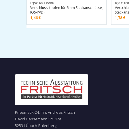
IQSC 60H PVDF
IQSC 10
Verschlussstopfen für 6mm Steckanschlüsse,
Verschl
IQS-PVDF
Steckans
1,46
€
1,78
€
Pneumatik-24, Inh. Andreas Fritsch
David Hansemann Str. 12a
52531 Übach-Palenberg