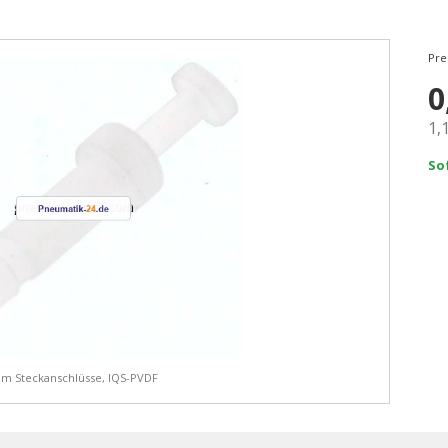
Pre
0
1,
So
mm Steckanschlüsse, IQS-PVDF