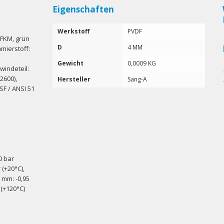
Eigenschaften
Werkstoff
PVDF
 FKM, grün
D
4 MM
hmierstoff:
Gewicht
0,0009 KG
windeteil:
2600),
Hersteller
Sang-A
NSF / ANSI 51
0 bar
 (+20°C),
2 mm: -0,95
r (+120°C)