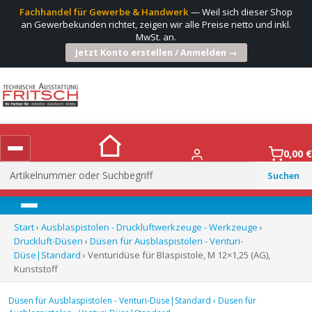
Fachhandel für Gewerbe & Handwerk
— Weil sich dieser Shop
an Gewerbekunden richtet, zeigen wir alle Preise netto und inkl.
MwSt. an.
Jetzt Konto erstellen / Anmelden →
0,00
€
Suchen
nach:
Menü
Start
›
Ausblaspistolen - Druckluftwerkzeuge - Werkzeuge
›
Druckluft-Düsen
›
Düsen für Ausblaspistolen - Venturi-
Düse|Standard
› Venturidüse für Blaspistole, M 12×1,25 (AG),
Kunststoff
Düsen für Ausblaspistolen - Venturi-Düse|Standard
›
Düsen für