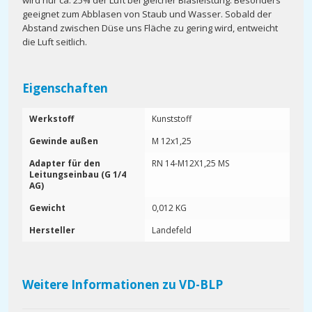
wird nur ca. 25% der Luft bei gleicher Blasleistung. Besonders
geeignet zum Abblasen von Staub und Wasser. Sobald der
Abstand zwischen Düse uns Fläche zu gering wird, entweicht
die Luft seitlich.
Eigenschaften
Werkstoff
Kunststoff
Gewinde außen
M 12x1,25
Adapter für den
RN 14-M12X1,25 MS
Leitungseinbau (G 1/4
AG)
Gewicht
0,012 KG
Hersteller
Landefeld
Weitere Informationen zu VD-BLP