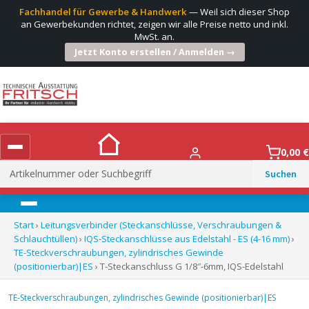
Fachhandel für Gewerbe & Handwerk
— Weil sich dieser Shop
an Gewerbekunden richtet, zeigen wir alle Preise netto und inkl.
MwSt. an.
Jetzt Konto erstellen / Anmelden →
0,00
€
Suchen
nach:
Menü
Start
›
Leitungsverbinder (Steckanschlüsse, Verschraubungen &
Schlauchtüllen)
›
IQS-Steckanschlüsse aus Edelstahl - ES (4-16 mm)
›
TE-Steckverschraubungen, zylindrisches Gewinde
(positionierbar)|ES
› T-Steckanschluss G 1/8″-6mm, IQS-Edelstahl
TE-Steckverschraubungen, zylindrisches Gewinde (positionierbar)|ES