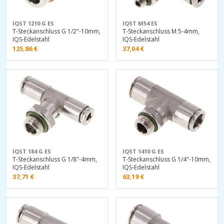
IQST 1210 G ES
IQST M54 ES
T-Steckanschluss G 1/2"-10mm,
T-Steckanschluss M 5-4mm,
IQS-Edelstahl
IQS-Edelstahl
125,86
€
37,04
€
IQST 184 G ES
IQST 1410 G ES
T-Steckanschluss G 1/8"-4mm,
T-Steckanschluss G 1/4"-10mm,
IQS-Edelstahl
IQS-Edelstahl
37,71
€
63,19
€