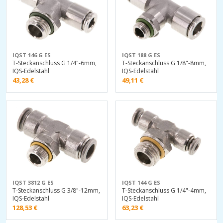
IQST 146 G ES
IQST 188 G ES
T-Steckanschluss G 1/4"-6mm,
T-Steckanschluss G 1/8"-8mm,
IQS-Edelstahl
IQS-Edelstahl
43,28
€
49,11
€
IQST 3812 G ES
IQST 144 G ES
T-Steckanschluss G 3/8"-12mm,
T-Steckanschluss G 1/4"-4mm,
IQS-Edelstahl
IQS-Edelstahl
128,53
€
63,23
€