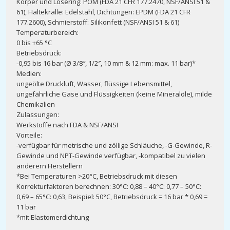
Körper und Lösering: POM (FDA 21 CFR 177.2470, NSF/ANSI 51 &
61), Haltekralle: Edelstahl, Dichtungen: EPDM (FDA 21 CFR
177.2600), Schmierstoff: Silikonfett (NSF/ANSI 51 & 61)
Temperaturbereich:
0 bis +65 °C
Betriebsdruck:
-0,95 bis 16 bar (Ø 3/8″, 1/2″, 10 mm & 12 mm: max. 11 bar)*
Medien:
ungeölte Druckluft, Wasser, flüssige Lebensmittel,
ungefährliche Gase und Flüssigkeiten (keine Mineralöle), milde
Chemikalien
Zulassungen:
Werkstoffe nach FDA & NSF/ANSI
Vorteile:
-verfügbar für metrische und zöllige Schläuche, -G-Gewinde, R-
Gewinde und NPT-Gewinde verfügbar, -kompatibel zu vielen
anderern Herstellern
*Bei Temperaturen >20°C, Betriebsdruck mit diesen
Korrekturfaktoren berechnen: 30°C: 0,88 – 40°C: 0,77 – 50°C:
0,69 – 65°C: 0,63, Beispiel: 50°C, Betriebsdruck = 16 bar * 0,69 =
11 bar
*mit Elastomerdichtung