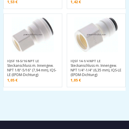
1,53
€
1,42
€
IQSF 18-5/16 NPT LE
IQSF 14-1/4 NPT LE
Steckanschluss m. Innengew.
Steckanschluss m. Innengew.
NPT 1/8"-5/16" (7,94 mm), IQS-
NPT 1/4"-1/4" (6,35 mm), IQS-LE
LE (EPDM-Dichtung)
(EPDM-Dichtung)
1,05
€
1,05
€