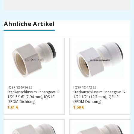
Ähnliche Artikel
IQSF 12-5/16 LE
IQSF 12-1/2 LE
Steckanschluss m. Innengew. G
Steckanschluss m. Innengew. G
1/2"-5/16" (7,94 mm), IQS-LE
1/2"-1/2" (12,7 mm), IQS-LE
(EPDM-Dichtung)
(EPDM-Dichtung)
1,61
€
1,59
€