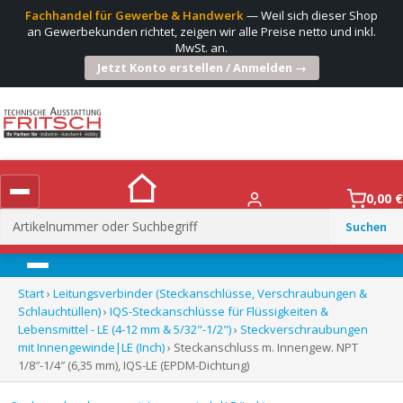
Fachhandel für Gewerbe & Handwerk
— Weil sich dieser Shop
an Gewerbekunden richtet, zeigen wir alle Preise netto und inkl.
MwSt. an.
Jetzt Konto erstellen / Anmelden →
0,00
€
Suchen
nach:
Menü
Start
›
Leitungsverbinder (Steckanschlüsse, Verschraubungen &
Schlauchtüllen)
›
IQS-Steckanschlüsse für Flüssigkeiten &
Lebensmittel - LE (4-12 mm & 5/32"-1/2")
›
Steckverschraubungen
mit Innengewinde|LE (Inch)
› Steckanschluss m. Innengew. NPT
1/8″-1/4″ (6,35 mm), IQS-LE (EPDM-Dichtung)