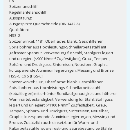
h8
Spitzenanschliff:
Kegelmantelanschliff
Ausspitzung:
Ausgespitzte Querschneide (DIN 1412 A)
Qualitäten:
HSS-G:
Spitzenwinkel: 118°, Oberfläche: blank. Geschliffener
Spiralbohrer aus Hochleistungs-Schnellarbeitsstahl mit
gefräster Spannut. Verwendung für Stahl, Stahlguss legiert
und unlegiert (<900 N/mm² Zugfestigkeit), Grau-, Temper-,
Sphäro- und Druckguss, Sintereisen, Neusilber, Graphit,
kurzspanende Aluminiumlegierungen, Messing und Bronze.
HSS-G Co 5 (HSS-E):
Spitzenwinkel: 130°, Oberfläche: blank. Geschliffener
Spiralbohrer aus Hochleistungs-Schnellarbeitsstahl
(kobaltlegiert) mit erhöhter Rundlaufgenauigkeit und höherer
Warmhärtebeständigkeit. Verwendung für Stahl, Stahlguss
legiert und unlegiert (<1100 N/mm² Zugfestigkeit), Grau-,
Temper-, Sphäro- und Druckguss, Sintereisen, Neusilber,
Graphit, kurzspanende Aluminiumlegierungen, Messing und
Bronze. Zusätzlich auch einsetzbar für Warm- und
Kaltarbeitsstähle, sowie rost- und säurebeständige Stähle