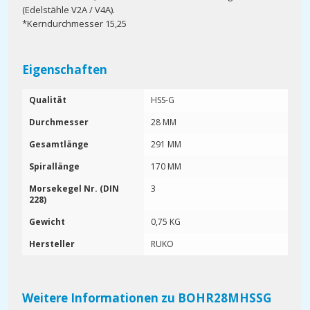
(Edelstähle V2A / V4A).
*Kerndurchmesser 15,25
Eigenschaften
Qualität
HSS-G
Durchmesser
28 MM
Gesamtlänge
291 MM
Spirallänge
170 MM
Morsekegel Nr. (DIN
3
228)
Gewicht
0,75 KG
Hersteller
RUKO
Weitere Informationen zu BOHR28MHSSG