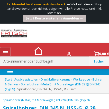
Fachhandel für Gewerbe & Handwerk
— Weil sich dieser Shop
an Gewerbekunden richtet, zeigen wir alle Preise netto und inkl.
MwSt. an.
Jetzt Konto erstellen / Anmelden →
0,00
€
Suchen
nach:
Menü
Start
›
Ausblaspistolen - Druckluftwerkzeuge - Werkzeuge
›
Bohrer
& Senker
›
Spiralbohrer (Metall) mit Morsekegel (DIN 228)|DIN 345
(Typ N)
› Spiralbohrer, DIN 345 N, HSS-G, Ø 28 mm
Spiralbohrer (Metall) mit Morsekegel (DIN 228)|DIN 345 (Typ N)
Spiralbohrer, DIN 345 N, HSS-G, Ø 28