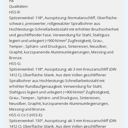
h8
Qualitäten:
HSS-R:
Spitzenwinkel: 118°, Ausspitzung: Normalanschliff, Oberfläche:
schwarz, preiswerter, rollgewalzter Spiralbohrer aus
Hochleistungs-Schnellarbeitsstahl mit erhöhter Bruchsicherheit
und geschliffender Fase. Verwendung für Stahl, Stahlguss
legiert und unlegiert (<900 N/mm² Zugfestigkeit), Grau-,
Temper-, Sphäro- und Druckguss, Sintereisen, Neusilber,
Graphit, kurzspanende Aluminiumlegierungen, Messing und
Bronze.
HSS-G:
Spitzenwinkel: 118°, Ausspitzung: ab 3 mm Kreuzanschliff (DIN
1412 C), Oberfläche: blank. Aus dem Vollen geschliffener
Spiralbohrer aus Hochleistungs-Schnellarbeitsstahl mit
erhöhter Rundlaufgenauigkeit. Verwendung für Stahl,
Stahlguss legiert und unlegiert (<900 N/mm² Zugfestigkeit),
Grau-, Temper-, Sphäro- und Druckguss, Sintereisen,
Neusilber, Graphit, kurzspanende Aluminiumlegierungen,
Messing und Bronze.
HSS-G Co 5 (HSS-E):
Spitzenwinkel: 130°, Ausspitzung: ab 3 mm Kreuzanschliff (DIN
1412 C), Oberfläche: blank. Aus dem Vollen geschliffener