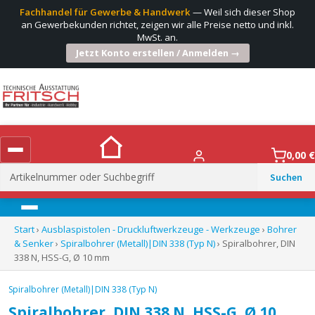
Fachhandel für Gewerbe & Handwerk
— Weil sich dieser Shop
an Gewerbekunden richtet, zeigen wir alle Preise netto und inkl.
MwSt. an.
Jetzt Konto erstellen / Anmelden →
0,00
€
Suchen
nach:
Menü
Start
›
Ausblaspistolen - Druckluftwerkzeuge - Werkzeuge
›
Bohrer
& Senker
›
Spiralbohrer (Metall)|DIN 338 (Typ N)
› Spiralbohrer, DIN
338 N, HSS-G, Ø 10 mm
Spiralbohrer (Metall)|DIN 338 (Typ N)
Spiralbohrer, DIN 338 N, HSS-G, Ø 10