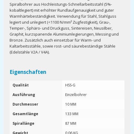
Spiralbohrer aus Hochleistungs-Schnellarbeitsstahl (5%-
kobaltlegiert) mit erhöhter Rundlaufgenauigkeit und guter
Warmhärtebeständigkeit. Verwendung für Stahl, Stahlguss
legiert und unlegiert (<1100 N/mm² Zugfestigkeit), Grau-,
Temper-, Sphäro- und Druckguss, Sintereisen, Neusilber,
Graphit, kurzspanende Aluminiumlegierungen, Messing und
Bronze. Zusätzlich auch einsetzbar für Warm- und
Kaltarbeitsstähle, sowie rost- und säurebeständige Stähle
(Edelstähle V2A / V4A).
Eigenschaften
Qualität
HSS-G
Ausführung
Einzelbohrer
Durchmesser
10 MM
Gesamtlänge
133 MM
Spirallänge
87 MM
Gewicht
0,06 KG