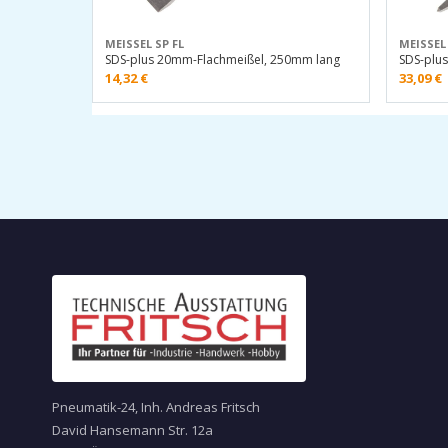
MEISSEL SP FL
MEISSEL 
SDS-plus 20mm-Flachmeißel, 250mm lang
SDS-plus
14,32
€
33,09
€
Pneumatik-24, Inh. Andreas Fritsch
David Hansemann Str. 12a