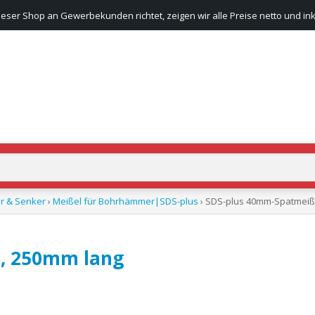
ieser Shop an Gewerbekunden richtet, zeigen wir alle Preise netto und ink
r & Senker
›
Meißel für Bohrhämmer|SDS-plus
› SDS-plus 40mm-Spatmeiß
, 250mm lang