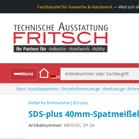
Fachhandel für Gewerbe & Handwerk
— Weil sich d
Suchen
Menü
DE
nach:
Start
›
Ausblaspistolen - Druckluftwerkzeuge - Werkzeuge
›
Bohre
Alle Produkte
Meißel für Bohrhämmer|SDS-plus
SDS-plus 40mm-Spatmeißel
Artikelnummer:
MEISSEL SP SA