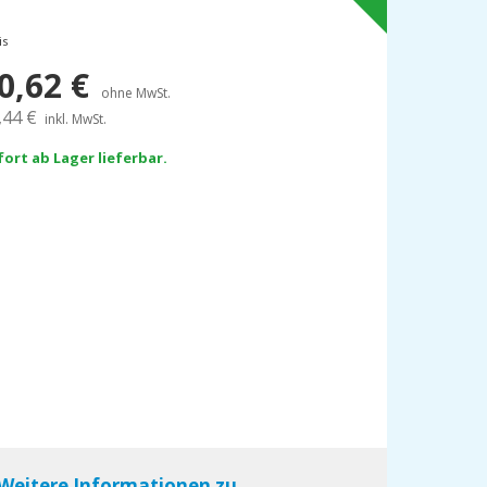
is
0,62
€
ohne MwSt.
,44
€
inkl. MwSt.
fort ab Lager lieferbar.
Weitere Informationen zu