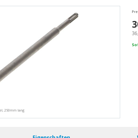
Pre
3
36
So
el, 250mm lang
Eigenschaften