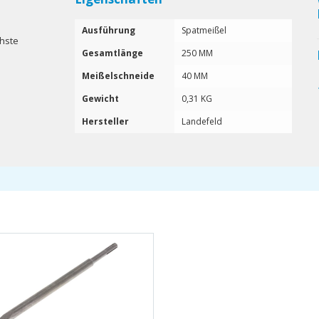
Ausführung
Spatmeißel
chste
Gesamtlänge
250 MM
Meißelschneide
40 MM
Gewicht
0,31 KG
Hersteller
Landefeld