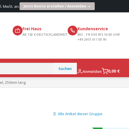
Jetzt Konto erstellen / Anmelden →
l. MwSt. an.
Frei Haus
Kundenservice
AB 150 € DEUTSCHLANDWEIT
MO - FR 9:00 BIS 16:00 UHR
+49 2451 611 00 90
0,00
€
Anmelden
el, 250mm lang
Alle Artikel dieser Gruppe