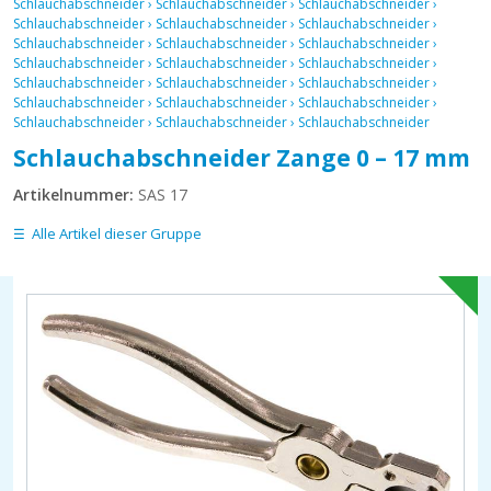
Schlauchabschneider
›
Schlauchabschneider
›
Schlauchabschneider
›
Schlauchabschneider
›
Schlauchabschneider
›
Schlauchabschneider
›
Schlauchabschneider
›
Schlauchabschneider
›
Schlauchabschneider
›
Schlauchabschneider
›
Schlauchabschneider
›
Schlauchabschneider
›
Schlauchabschneider
›
Schlauchabschneider
›
Schlauchabschneider
›
Schlauchabschneider
›
Schlauchabschneider
›
Schlauchabschneider
›
Schlauchabschneider
›
Schlauchabschneider
›
Schlauchabschneider
Schlauchabschneider Zange 0 – 17 mm
Artikelnummer:
SAS 17
Alle Artikel dieser Gruppe