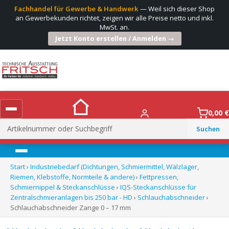
Fachhandel für Gewerbe & Handwerk
— Weil sich dieser Shop
an Gewerbekunden richtet, zeigen wir alle Preise netto und inkl.
MwSt. an.
Jetzt Konto erstellen / Anmelden →
0,00
€
Suchen
nach:
Menü
Start
›
Industriebedarf (Dichtungen, Schmiermittel, Wälzlager,
Riemen, Klebstoffe, Normteile & andere)
›
Fettpressen,
Schmiernippel & Steckanschlüsse
›
IQS-Steckanschlüsse für
Zentralschmieranlagen bis 250 bar - HD
›
Schlauchabschneider
›
Schlauchabschneider Zange 0 – 17 mm