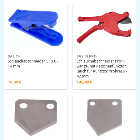
SAS 14
SAS 42 PRO
Schlauchabschneider Clip 0 -
Schlauchabschneider Profi-
14 mm
Zange, mit Ratschenfunktion
(auch für Kunststoffrohre) 0 -
42 mm
10,69
€
149,49
€