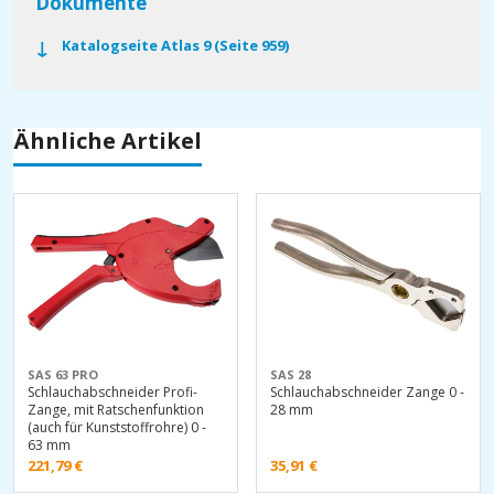
Dokumente
Katalogseite Atlas 9 (Seite 959)
Ähnliche Artikel
SAS 63 PRO
SAS 28
Schlauchabschneider Profi-
Schlauchabschneider Zange 0 -
Zange, mit Ratschenfunktion
28 mm
(auch für Kunststoffrohre) 0 -
63 mm
221,79
€
35,91
€