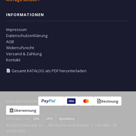
INFORMATIONEN
Impressum
Datenschutzerklärung
AGB
Widerrufsrecht
Versand & Zahlung
Kontakt
Gesamt KATALOG als PDF herunterladen
Pay
Pal
ZAHLUNGSARTEN:
Rechnung
VISA
Überweisung
VERSAND VIA:
DHL
UPS
Spedition
© 2026 Pneumatik 24 — Alle Rechte vorbehalten. | USt-IdNr.: DE
229652820