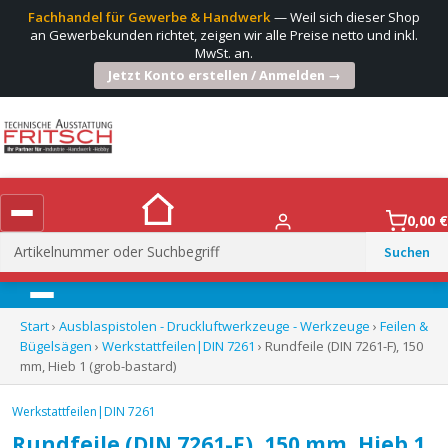
Fachhandel für Gewerbe & Handwerk
— Weil sich dieser Shop
an Gewerbekunden richtet, zeigen wir alle Preise netto und inkl.
MwSt. an.
Jetzt Konto erstellen / Anmelden →
0,00
€
Suchen
nach:
Menü
Start
›
Ausblaspistolen - Druckluftwerkzeuge - Werkzeuge
›
Feilen &
Bügelsägen
›
Werkstattfeilen|DIN 7261
› Rundfeile (DIN 7261-F), 150
mm, Hieb 1 (grob-bastard)
Werkstattfeilen|DIN 7261
Rundfeile (DIN 7261-F), 150 mm, Hieb 1