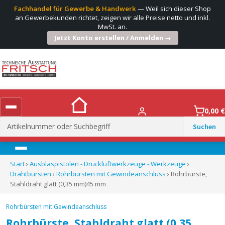
Fachhandel für Gewerbe & Handwerk
— Weil sich dieser Shop
an Gewerbekunden richtet, zeigen wir alle Preise netto und inkl.
MwSt. an.
Jetzt Konto erstellen / Anmelden →
0,00
€
Suchen
nach:
Menü
Start
›
Ausblaspistolen - Druckluftwerkzeuge - Werkzeuge
›
Drahtbürsten
›
Rohrbürsten mit Gewindeanschluss
› Rohrbürste,
Stahldraht glatt (0,35 mm)45 mm
Rohrbürsten mit Gewindeanschluss
Rohrbürste, Stahldraht glatt (0,35