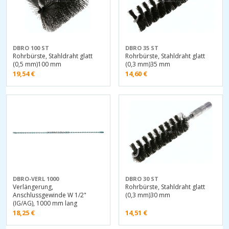
DBRO 100 ST
DBRO 35 ST
Rohrbürste, Stahldraht glatt
Rohrbürste, Stahldraht glatt
(0,5 mm)100 mm
(0,3 mm)35 mm
19,54
€
14,60
€
DBRO-VERL 1000
DBRO 30 ST
Verlängerung,
Rohrbürste, Stahldraht glatt
Anschlussgewinde W 1/2"
(0,3 mm)30 mm
(IG/AG), 1000 mm lang
18,25
€
14,51
€