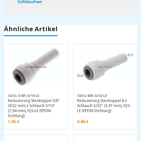
Schläuchen
Ähnliche Artikel
IQSG 3/8H-5/16 LE
IQSG 80H-5/32 LE
Reduzierung Stecknippel 3/8"
Reduzierung Stecknippel 8 x
(9,52 mm) x Schlauch 5/16"
Schlauch 5/32" (3,97 mm), IQS-
(7,94 mm), IQS-LE (EPDM-
LE (EPDM-Dichtung)
Dichtung)
1,05
€
0,88
€