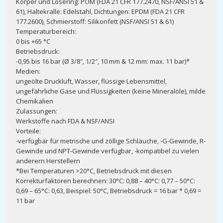
Körper und Lösering: POM (FDA 21 CFR 177.2470, NSF/ANSI 51 &
61), Haltekralle: Edelstahl, Dichtungen: EPDM (FDA 21 CFR
177.2600), Schmierstoff: Silikonfett (NSF/ANSI 51 & 61)
Temperaturbereich:
0 bis +65 °C
Betriebsdruck:
-0,95 bis 16 bar (Ø 3/8″, 1/2″, 10 mm & 12 mm: max. 11 bar)*
Medien:
ungeölte Druckluft, Wasser, flüssige Lebensmittel,
ungefährliche Gase und Flüssigkeiten (keine Mineralöle), milde
Chemikalien
Zulassungen:
Werkstoffe nach FDA & NSF/ANSI
Vorteile:
-verfügbar für metrische und zöllige Schläuche, -G-Gewinde, R-
Gewinde und NPT-Gewinde verfügbar, -kompatibel zu vielen
anderern Herstellern
*Bei Temperaturen >20°C, Betriebsdruck mit diesen
Korrekturfaktoren berechnen: 30°C: 0,88 – 40°C: 0,77 – 50°C:
0,69 – 65°C: 0,63, Beispiel: 50°C, Betriebsdruck = 16 bar * 0,69 =
11 bar