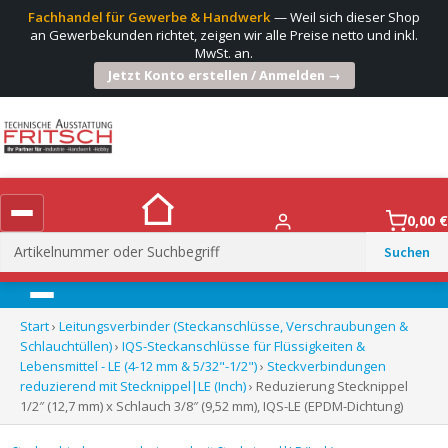
Fachhandel für Gewerbe & Handwerk
— Weil sich dieser Shop
an Gewerbekunden richtet, zeigen wir alle Preise netto und inkl.
MwSt. an.
Jetzt Konto erstellen / Anmelden →
0,00
€
Suchen
nach:
Menü
Start
›
Leitungsverbinder (Steckanschlüsse, Verschraubungen &
Schlauchtüllen)
›
IQS-Steckanschlüsse für Flüssigkeiten &
Lebensmittel - LE (4-12 mm & 5/32"-1/2")
›
Steckverbindungen
reduzierend mit Stecknippel|LE (Inch)
› Reduzierung Stecknippel
1/2″ (12,7 mm) x Schlauch 3/8″ (9,52 mm), IQS-LE (EPDM-Dichtung)