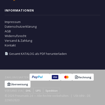
INFORMATIONEN
Impressum
Datenschutzerklärung
AGB
Widerrufsrecht
Versand & Zahlung
Kontakt
Gesamt KATALOG als PDF herunterladen
Pay
Pal
ZAHLUNGSARTEN:
Rechnung
VISA
Überweisung
VERSAND VIA:
DHL
UPS
Spedition
© 2026 Pneumatik 24 — Alle Rechte vorbehalten. | USt-IdNr.: DE
229652820