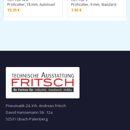
Proficutter, 18 mm, Autoload
Proficutter, 9 mm, Standard
15,35
€
7,83
€
Pneumatik-24, Inh. Andreas Fritsch
David Hansemann Str. 12a
52531 Übach-Palenberg