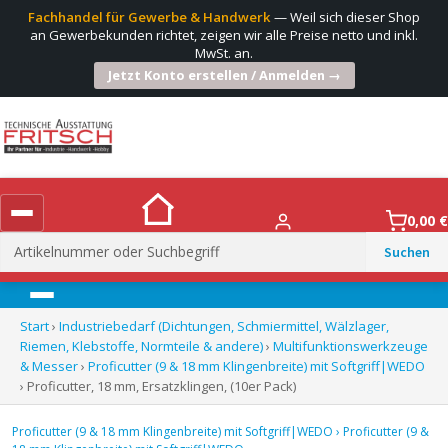
Fachhandel für Gewerbe & Handwerk
— Weil sich dieser Shop
an Gewerbekunden richtet, zeigen wir alle Preise netto und inkl.
MwSt. an.
Jetzt Konto erstellen / Anmelden →
0,00
€
Suchen
nach:
Menü
Start
›
Industriebedarf (Dichtungen, Schmiermittel, Wälzlager,
Riemen, Klebstoffe, Normteile & andere)
›
Multifunktionswerkzeuge
& Messer
›
Proficutter (9 & 18 mm Klingenbreite) mit Softgriff|WEDO
› Proficutter, 18 mm, Ersatzklingen, (10er Pack)
Proficutter (9 & 18 mm Klingenbreite) mit Softgriff|WEDO
›
Proficutter (9 &