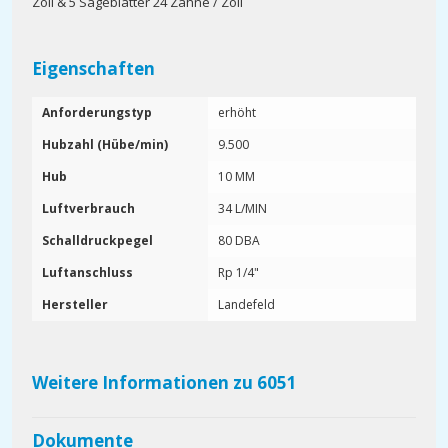
Zoll & 5 Sägeblätter 24 Zähne / Zoll
Eigenschaften
Anforderungstyp
erhöht
Hubzahl (Hübe/min)
9.500
Hub
10 MM
Luftverbrauch
34 L/MIN
Schalldruckpegel
80 DBA
Luftanschluss
Rp 1/4"
Hersteller
Landefeld
Weitere Informationen zu 6051
Dokumente