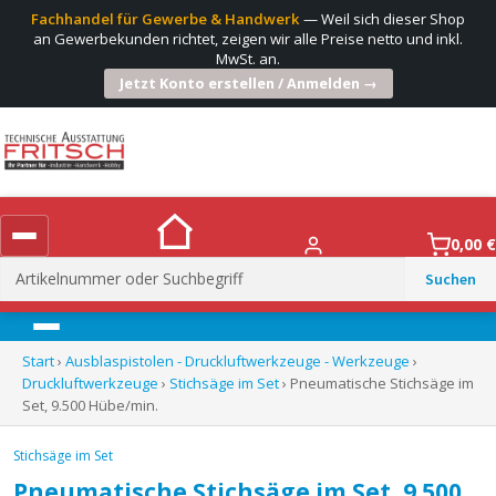
Fachhandel für Gewerbe & Handwerk
— Weil sich dieser Shop
an Gewerbekunden richtet, zeigen wir alle Preise netto und inkl.
MwSt. an.
Jetzt Konto erstellen / Anmelden →
0,00
€
Suchen
nach:
Menü
Start
›
Ausblaspistolen - Druckluftwerkzeuge - Werkzeuge
›
Druckluftwerkzeuge
›
Stichsäge im Set
› Pneumatische Stichsäge im
Set, 9.500 Hübe/min.
Stichsäge im Set
Pneumatische Stichsäge im Set, 9.500