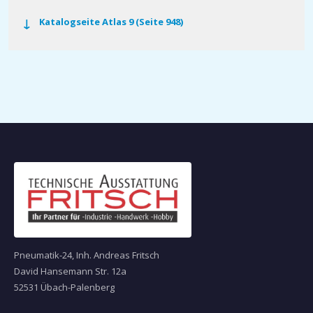
Katalogseite Atlas 9 (Seite 948)
Pneumatik-24, Inh. Andreas Fritsch
David Hansemann Str. 12a
52531 Übach-Palenberg