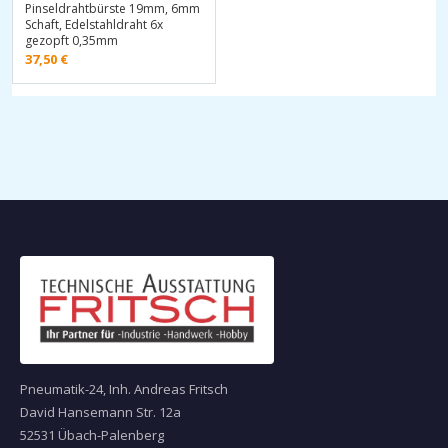
Pinseldrahtbürste 19mm, 6mm
Schaft, Edelstahldraht 6x
gezopft 0,35mm
37,50
€
Pneumatik-24, Inh. Andreas Fritsch
David Hansemann Str. 12a
52531 Übach-Palenberg