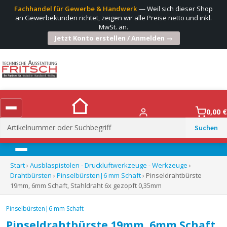
Fachhandel für Gewerbe & Handwerk
— Weil sich dieser Shop
an Gewerbekunden richtet, zeigen wir alle Preise netto und inkl.
MwSt. an.
Jetzt Konto erstellen / Anmelden →
0,00
€
Suchen
nach:
Menü
Start
›
Ausblaspistolen - Druckluftwerkzeuge - Werkzeuge
›
Drahtbürsten
›
Pinselbürsten|6 mm Schaft
› Pinseldrahtbürste
19mm, 6mm Schaft, Stahldraht 6x gezopft 0,35mm
Pinselbürsten|6 mm Schaft
Pinseldrahtbürste 19mm, 6mm Schaft,