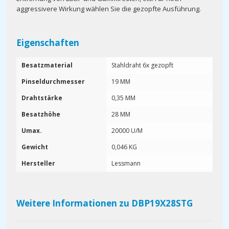
aggressivere Wirkung wählen Sie die gezopfte Ausführung.
Eigenschaften
Besatzmaterial
Stahldraht 6x gezopft
Pinseldurchmesser
19 MM
Drahtstärke
0,35 MM
Besatzhöhe
28 MM
Umax.
20000 U/M
Gewicht
0,046 KG
Hersteller
Lessmann
Weitere Informationen zu DBP19X28STG