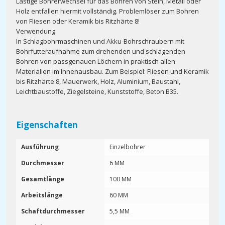
Lästige Bohrerwechsel für das Bohren von Stein, Metall oder
Holz entfallen hiermit vollständig. Problemlöser zum Bohren
von Fliesen oder Keramik bis Ritzhärte 8!
Verwendung:
In Schlagbohrmaschinen und Akku-Bohrschraubern mit
Bohrfutteraufnahme zum drehenden und schlagenden
Bohren von passgenauen Löchern in praktisch allen
Materialien im Innenausbau. Zum Beispiel: Fliesen und Keramik
bis Ritzhärte 8, Mauerwerk, Holz, Aluminium, Baustahl,
Leichtbaustoffe, Ziegelsteine, Kunststoffe, Beton B35.
Eigenschaften
Ausführung
Einzelbohrer
Durchmesser
6 MM
Gesamtlänge
100 MM
Arbeitslänge
60 MM
Schaftdurchmesser
5,5 MM