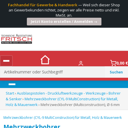
Fachhandel für Gewerbe & Handwerk
— Weil sich dieser Shop
an Gewerbekunden richtet, zeigen wir alle Preise netto und inkl.
MwSt. an.
Jetzt Konto erstellen / Anmelden →
0,00
€
Suchen
nach:
Menü
Start
›
Ausblaspistolen - Druckluftwerkzeuge - Werkzeuge
›
Bohrer
& Senker
›
Mehrzweckbohrer (CYL-9 MultiConstruction) für Metall,
Holz & Mauerwerk
› Mehrzweckbohrer (Multiconstruction), Ø 6 mm
Mehrzweckbohrer (CYL-9 MultiConstruction) für Metall, Holz & Mauerwerk
Mehrzweckbohrer