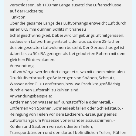
verschlossen, ab 1100 mm Länge zusätzliche Luftanschlüsse
auf der Rückseite)
Funktion:
Über die gesamte Länge des Luftvorhangs entweicht Luft durch
einen 0,05 mm dünnen Schlitz mit nahezu
Schallgeschwindigkeit. Dabei wird Umgebungsluft mitgerissen,
sodass ein Luftvorhang entsteht, der aus ca. dem 25-fachen
des eingesetzten Luftvolumen besteht. Der Geräuschpegel ist
dabei bis zu 50 dBA geringer als bei gebohrten Rohren mit dem
gleichen Fördervolumen.
Verwendung:
Luftvorhänge werden dort eingesetzt, wo mit einem minimalen
Druckluftverbrauch große Mengen von Spänen, Schmutz,
Wasser oder Öl zu entfernen, bzw. wo Produkte großflächig
durch einen Luftstrahl zu kühlen sind.
Anwendungsbeispiele:
-Entfernen von Wasser auf Kunststofffolie oder Metall, -
Entfernen von Spänen, Schneideabfällen oder Schleifstaub, -
Reinigung von Teilen vor dem Lackieren, -Erzeugung eines
Luftvorhangs um Prozesse voneinander abzuschirmen, -
Kühlen und Säubern von extrudierten Teilen,
Transportbändern und den darauf befindlichen Teilen, -Kühlen