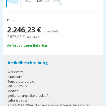
Preis
2.246,23
€
ohne MwSt.
2.673,01
€
inkl. MwSt.
Sofort ab Lager lieferbar.
Artikelbeschreibung
Werkstoffe:
Aluminium
Temperaturbereich:
-40 bis +260 °C
Medien:
gefilterte, ungeölte Druckluft
Luftanschluss:
2x G 1/4″ (< 600 mm Länge einseitig mit Verschlussstopfen