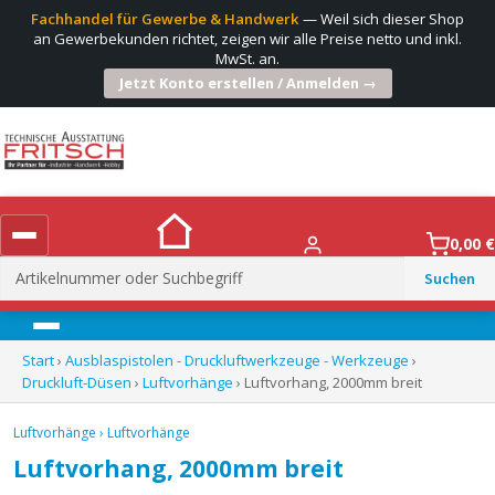
Fachhandel für Gewerbe & Handwerk
— Weil sich dieser Shop
an Gewerbekunden richtet, zeigen wir alle Preise netto und inkl.
MwSt. an.
Jetzt Konto erstellen / Anmelden →
0,00
€
Suchen
nach:
Menü
Start
›
Ausblaspistolen - Druckluftwerkzeuge - Werkzeuge
›
Druckluft-Düsen
›
Luftvorhänge
› Luftvorhang, 2000mm breit
Luftvorhänge
›
Luftvorhänge
Luftvorhang, 2000mm breit