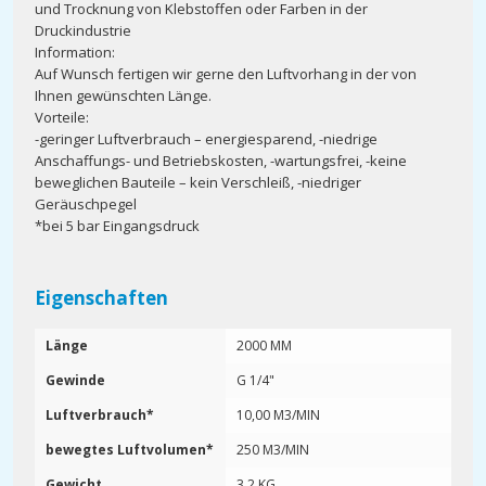
und Trocknung von Klebstoffen oder Farben in der
Druckindustrie
Information:
Auf Wunsch fertigen wir gerne den Luftvorhang in der von
Ihnen gewünschten Länge.
Vorteile:
-geringer Luftverbrauch – energiesparend, -niedrige
Anschaffungs- und Betriebskosten, -wartungsfrei, -keine
beweglichen Bauteile – kein Verschleiß, -niedriger
Geräuschpegel
*bei 5 bar Eingangsdruck
Eigenschaften
Länge
2000 MM
Gewinde
G 1/4"
Luftverbrauch*
10,00 M3/MIN
bewegtes Luftvolumen*
250 M3/MIN
Gewicht
3,2 KG